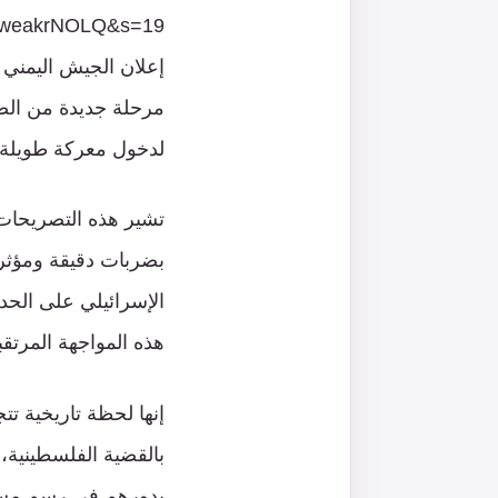
pweakrNOLQ&s=19
إعلان الجيش اليمني ب
مرحلة جديدة من الص
لدخول معركة طويلة و
تشير هذه التصريحات 
بضربات دقيقة ومؤثرة
الإسرائيلي على الحدي
هذه المواجهة المرتقب
إنها لحظة تاريخية تت
بالقضية الفلسطينية، 
بدورهم في رسم مستق