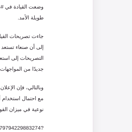
وضعت القيادة في #صن
طويلة الأمد.
جاءت تصريحات القياد
إلى أن صنعاء تستعد 
التصريحات إلى استعد
جديدًا من المواجهات.
وبالتالي، فإن الإعل
مع احتمال استخدام أ
نوعية في ميزان القو
16079794229883274?