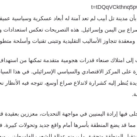
t=tDQqVCkthnq5
أن مدينة تل أبيب لم تعد آمنة له أبعاد عسكرية وسياسية عميق
راع بين اليمن وإسرائيل. هذه التصريحات تعكس استعدادات
معقدة تتجاوز الأساليب التقليدية وتتبنى تقنيات وأسلحة متطو
إلى امتلاك صنعاء قدرات هجومية متقدمة تمكنها من استهداف 
 على المركز الاقتصادي والسياسي الإسرائيلي. في هذا السيا
دة يُنظر إليه كشرارة لاندلاع صراع أوسع، تتوجه فيه الأنظار ن
ة.
جلى فيها إرادة اليمنيين في مواجهة التحديات، معززين بعقيدة قت
مما قد يضع المنطقة بأسرها أمام واقع جديد وتحولات كبيرة. فا
بل المنطقة وتحقيق ما يرونه عدالة للشعب الفلسطيني، ويعت