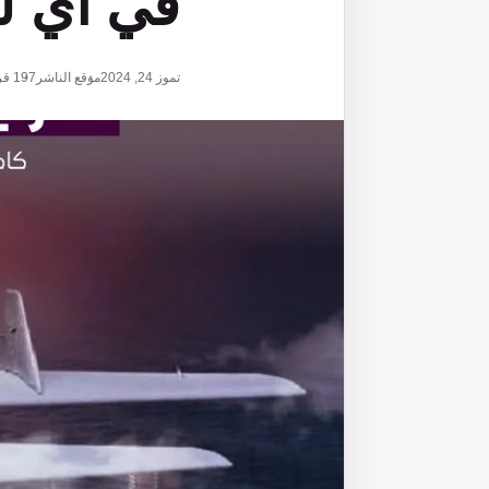
في أي ل
تموز 24, 2024
موقع الناشر
197
قر