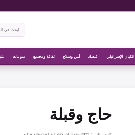
ابحث
في
موقع
الناشر
الكيان الإسرائيلي
اقتصاد
أمن وسلاح
ثقافة ومجتمع
منوعات
علو
حاج وقبلة
كانون الثاني 1, 2022
موقع الناشر
1,975
قراءة
1 دقائق قراءة