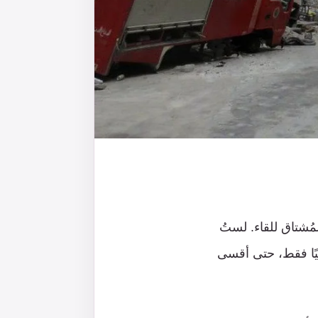
مُشتاق للقاء. لستُ
عيًا فقط، حتى أقسى