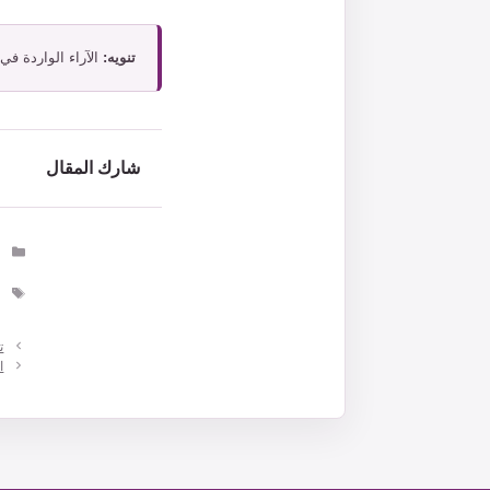
تنويه:
الآراء الواردة في
شارك المقال
ا
ا
ت
ا