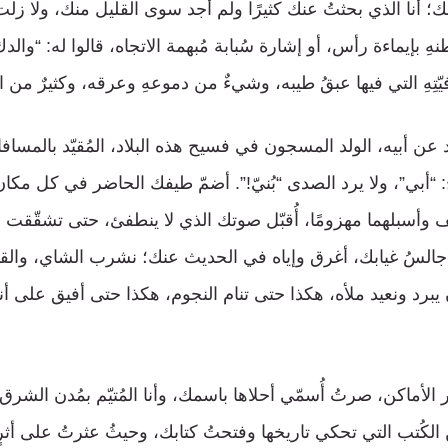
 أنا الذي بحثتُ عنك كثيرًا ولم أجد سوى القليل منك، ولا زلت 
هِ بإيماءة رأس، أو إشارة سُبابة مُبهمة الاتجاه، قالوا له: “وا
ِهِ التي فيها عبقُ طيبه، وشيءٌ من دموعهِ وعرقه، وكثيرٌ من ا
عن أبيه، الولد المسجون في فسيح هذه البلاد، المُقيّد بالمسافا
: “أبي”، ولا يرد الصدى “بُنيّ!”. أضمّ طيفك الحاضر في كل مكان
 وأسبلهما مهزومًا، أُقبّل صوتك الذي لا ينطفئ، حتى تشقّقت 
 أجالسُ غيابك، أغرق وإياه في الحديث عنك؛ نشرب الشاي، والق
يبرد ونعيد ملأه، هكذا حتى تنام النجوم، هكذا حتى أفيق على أ
لأماكن، صرتُ أُسمّي أحلاها باسمك، وأنا المُتيّم بمُدن الشرق،
لكُتب التي تحكي تاريخها وفتحتُ كتابك، وحيثُ عثرتُ على أثرٍ