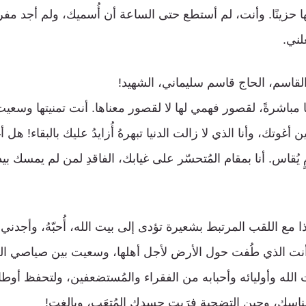
 حزينًا. وأنت، لم أستطع حتى الساعة أن أُسميك، ولم أجد مفر
لني.
القاسم، الحاج قاسم سليماني، الشهيد!
ا مباشرةً، لقصور فهمي لها لا لقصور معناها. أنت تمنيتها وسعيت 
غوتك، وأنا الذي لا زالت الدنيا تبهرهُ أُزايدُ عليك بالبقاء! هل
ٍ يُقاس. أنا بمقام المُتحسّر على غيابك، الفاقدِ لمن لم يمسك بيده
 مع اللقب المرتبط بشعيرة تؤدى إلى بيت الله، أُحبّهُ، وأجدني 
 أنت الذي طُفت حول الأرض لأجل أهلها، وسعيت بين صياصي ال
لله وأوليائه وأحبابه من الفقراء والمُستضعفين، ولتحفظ أوطا
لمناسك، وحين التضحية فرَيت جسدك المُتعَب، وبالغت!