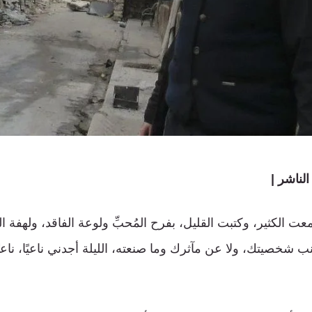
لناشر |
ت الكثير، وكتبت القليل، بفرح المُحبِّ ولوعة الفاقد، ولهفة ال
نب شخصيتك، ولا عن مآثرك وما صنعته، الليلة أجدني ناعيًا، نا