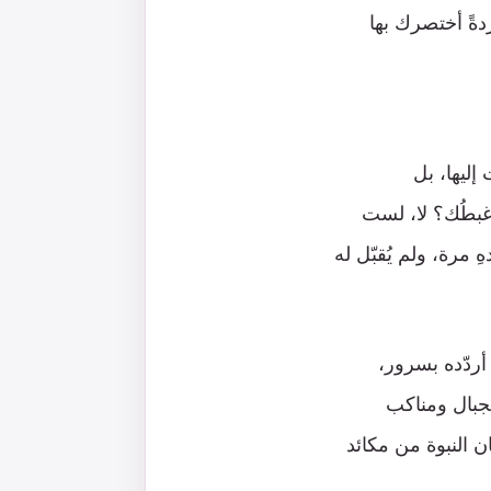
دةً أختصرك بها
إليها، بل
 أغبطُك؟ لا، لست
ِ مرة، ولم يُقبّل له
أردّده بسرور،
جبال ومناكب
ن النبوة من مكائد