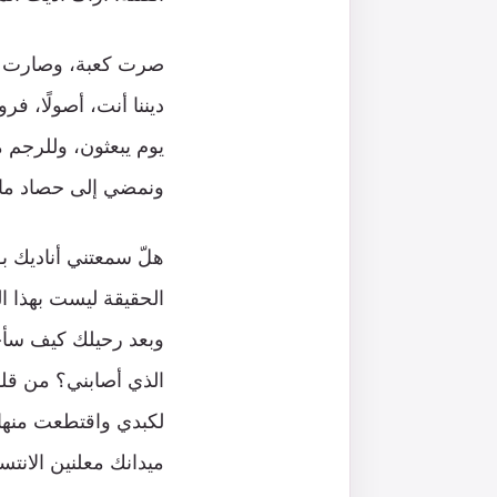
صرت كعبة، وصارت أيام
ديننا أنت، أصولًا، فر
يوم يبعثون، وللرجم 
ونمضي إلى حصاد ما
هلّ سمعتني أناديك بـ
الحقيقة ليست بهذا ال
وبعد رحيلك كيف سأخب
الذي أصابني؟ من قلب
لكبدي واقتطعت منها
ميدانك معلنين الانتس