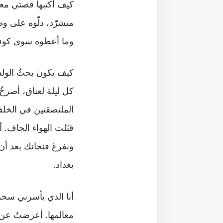
كيف أكتبها قصتي معك؛
متشرّد، دلّوه على وطن
وما أعطوه سوى كوفيّت
كيف يكون بحثُ الولد 
كل ليلة لعناق، أصرخُ
الملتصقتين في الخلف
قبّلت الهواء الجاف.
ونفرغ فنجانك بعد أن 
بغداد.
أنا الذي يأسرني سحر ا
معالمها. أعرضتُ عن ا