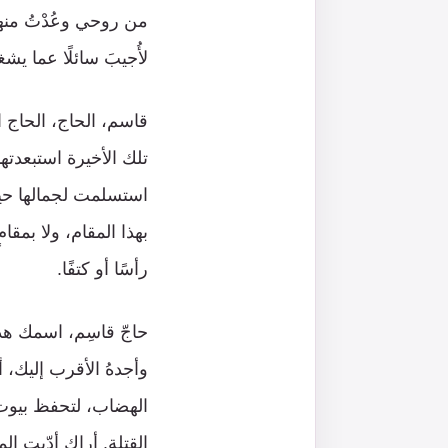
من روحي وعُدْتُ منها
لأُجيبَ سائلًا عما يشغ
قاسم، الحاج، الحاج 
تلك الأخيرة استبعدته
استسلمت لجمالها حين أ
بهذا المقام، ولا بمقام
رأسًا أو كتفًا.
حاجّ قاسِم، اسمك هذا
وأجدهُ الأقرب إليك،
الهضاب، لتحفظ بيوت ا
القتلة. أراك أدّيت ا