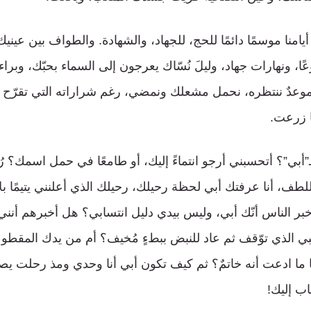
نا موسمًا دائمًا للحج، للجهاد، والشهادة. والطواف بين عينيك 
وعًا، ونهارات جهاد، وليلَ نُسّاك يعرجون إلى السماء بحبّك، وبراء
موعدٌ ننتظره، نحمل مشعلك ونمضي، رغم شراراته التي تقرّح أي
 زرعت.
”أبي”؟ أتحسبني أرجو انتماءً إليك، أو طامعًا في حمل اسمك؟ ر
لطف، أنا عرفتك أبي لحظة رحيلك، رحيلك الذي أعلنني يتيمًا بل
ر الناس أنّك أبي، وليس بيدي دليل انتسابي؟ هل أخبرهم أنن
ي الذي توّقف ثم عاد للنبض ببطءٍ مُخيف؟ أم من يدك المقطو
 ما ادعت أنه خاتمٌ؟ ثم كيف تكون أبي أنا وحدي ومذ رحلت ي
اب إليك!