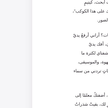
أبحث، كيتيمٍ
لدك على هذا الكوكب”،
لصور.
ت؟ أراني أرفعُ يديّ
، أفك يديّ
شفتاي لكثرة ما
هوة، والموسيقى،
ناتٍ تردني من سماء
 أضفتكُ معلمًا إلى
 لك، بقيتْ شذراتٌ