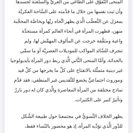
المنحى التَّفوُّق على الطَّاغي من العريِّ والسلعنة لجسدها
وأن ثبت نفسها من خلال ما قدَّمته على السَّاحة الفكريَّة
بمعزل عن التَّعصُّب الَّذي يظهر اتِّجاه زيِّها وبخاصَّة المحجَّبة
منهن، فظهرت المرأة في أنحاء العالم كمرأة مستجدَّة
واعية ومثقَّفة خرجت عن المألوف المهمِّش لها، ولم
تنجرف للسَّائد المواكب للموديلات العصريَّة أو ما سمِّي
بالحداثة. وأمَّا المنحى الثَّاني الَّذي ربط دور المرأة بأيديولوجيا
غير دينية متمثِّلة بالانفتاح على كلِّ ما يخرجها من كلِّ قيد
وموروث اجتماعيٍّ يخضع للتَّقديس غير المنطقي، فقد قدَّم
نماذج مختلفة من المرأة المعاصرة والَّذي كان له دور بارزٌ
وتأثيرٌ كبير على الكثيرات.
يظهر الخلاف النَّسويُّ في مجتمعنا حول طبيعة الشَّكل
للدَّور الَّذي تؤدِّيه المرأة، إذ هو محصور بالنّساء فقط،