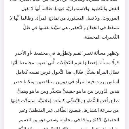
الفعل والتَّطبيق والاستمراريَّة فيهما، طالما أنها لا تقبل
الموروث، ولا تقبل المستورد من نماذج المرأة، وطالما أنَّها لا
تسقط في الخداع والتَّحقير، هي سيَّدة نفسها في ظلِّ
التَّغييرات المحيطة.
وتظهر مسألة تغيير القيم وتطوُّرها في مجتمعنا -أو الأجدر
قولًا مسألة إخضاع القيم للتَّحوُّلات الَّتي تصيب مجتمعنا- أنَّها
تطال المرأة بشكِّل فعَّال. هذا التَّحول فرض نفسه كعامل
أساس برزت فيه المرأة في دورين متناقضين. يمكننا حصر
هذين الدَّورين بين ما هو حقيقيٌّ متجذِّر وبين ما هو وهميٌّ
طاغ يأخذ بالسُّطوع والتَّفشِّي كسلعة إعلاميَّة استمدَّت قوَّتها
من سرعة انتشارها، فيصبح الطَّاغي غير المنطقيِّ وغير
الحقيقيِّ الأكثرَ رواجًا في محاولة وسعي دؤوبين لتعميم