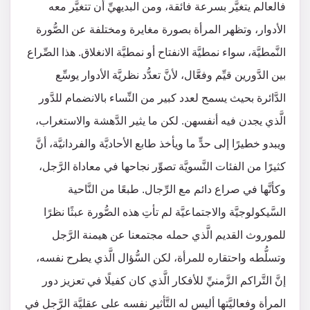
فالعالم يتغيَّر بسرعة فائقة، ومن البديهيِّ أن تتغيَّر معه
الأدوار، وتظهر المرأة بصورة مغايرة ومختلفة عن الصُّورة
النَّمطيَّة، سواء نمطيَّة الانفتاح أو نمطيَّة الانغلاق. هذا الصِّراع
بين الدَّورين قيِّم وفعَّال، لأنَّ تعدُّد نظريَّة الأدوار يوسِّع
الدَّائرة بحيث يسمح لعدد كبير من النِّساء بالانضمام للدَّور
الَّذي يجدن فيه أنفسهن. لكن ما يثير الدَّهشة والاستغراب،
ويبدو خطيرًا إلى حدٍّ ما ويأخذ طابع الأحاديَّة والفردانيَّة، أنَّ
كثيرًا من الفئات النَّسويَّة تصوِّر نجاحها في معاداة الرَّجل،
وكأنَّها في صراع دائم مع الرِّجال. طبعًا من النَّاحية
السَّيكولوجيَّة والاجتماعيَّة لم تأتِ هذه الصُّورة عبثًا نظرًا
للموروث القديم الَّذي حمله مجتمعنا عن هيمنة الرَّجل
وتسلُّطه واحتقاره للمرأة، لكن السُّؤال الَّذي يطرح نفسه،
إنَّ التَّراكم الزَّمنيِّ للأفكار الَّذي كان كفيلًا في تعزيز دور
المرأة وفعاليَّتها أليس له التَّأثير نفسه على عقليَّة الرَّجل في