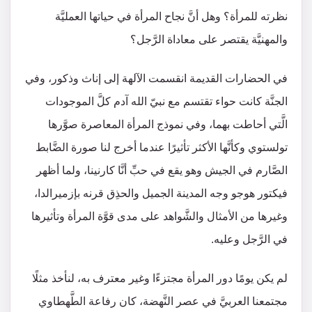
نظرته للمرأة؟ وهل أنَّ نجاح المرأة في حياتها العمليَّة
والمهنيَّة يقتصر على معاداة الرَّجل؟
في الحضارات القديمة انقسمت الآلهة إلى إناث وذكور، وفي
الجنَّة كانت حواء تقتسم مع نبيّ الله آدم كلَّ الموجودات
الَّتي أحاطت بهما، وفي نموذج المرأة المعاصرة صوَّرها
تولستوي وكأنَّها الأكثر تأثيرًا عندما أخرج لنا صورة الضَّابط
الصَّارم في الجيش وهو يقع في حبِّ أنَّا كارنينا، ولما أظهر
فيكتور هوجو وجه المدينة الجميل والحذِق قرنه بإزميرالدا،
وغيرها من الأمثال والشَّواهد على مدى قوَّة المرأة وتأثيرها
في الرَّجل وعليه.
لم يكن يومًا دور المرأة مجتزءًا وغير معترف به، لنأخذ مثلًا
مجتمعنا العربيَّ في عصر النَّهضة، كان رفاعة الطَّهطاوي