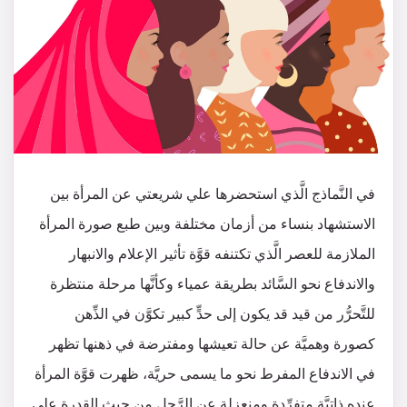
في النَّماذج الَّذي استحضرها علي شريعتي عن المرأة بين
الاستشهاد بنساء من أزمان مختلفة وبين طبع صورة المرأة
الملازمة للعصر الَّذي تكتنفه قوَّة تأثير الإعلام والانبهار
والاندفاع نحو السَّائد بطريقة عمياء وكأنَّها مرحلة منتظرة
للتَّحرُّر من قيد قد يكون إلى حدٍّ كبير تكوَّن في الذِّهن
كصورة وهميَّة عن حالة تعيشها ومفترضة في ذهنها تظهر
في الاندفاع المفرط نحو ما يسمى حريَّة، ظهرت قوَّة المرأة
عنده ذاتيَّة متفرِّدة ومنعزلة عن الرَّجل من حيث القدرة على