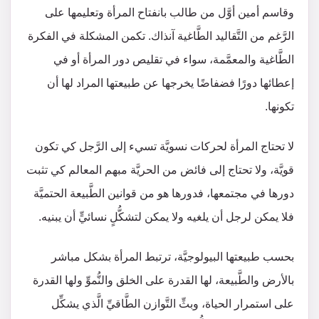
وقاسم أمين أوَّل من طالب بانفتاح المرأة وتعليمها على
الرَّغم من التَّقاليد الطَّاغية آنذاك. تكمن المشكلة في الفكرة
الطَّاغية والمعمَّمة، سواء في تقليص دور المرأة أو في
إعطائها دورًا فضفاضًا يخرجها عن طبيعتها المراد لها أن
تكونها.
لا تحتاج المرأة لحركات نسويَّة تسيء إلى الرَّجل كي تكون
قويَّة، ولا تحتاج إلى فائض من الحريَّة مبهم المعالم كي تثبت
دورها في مجتمعها، فدورها هو من قوانين الطَّبيعة الحتميَّة
فلا يمكن لرجل أن يلغيه ولا يمكن لتشكُّلٍ نسائيٍّ أن يبنيه.
بحسب طبيعتها البيولوجيَّة، ترتبط المرأة بشكل مباشر
بالأرض والطَّبيعة، لها القدرة على الخلق والنُّموِّ ولها القدرة
على استمرار الحياة، وبثِّ التَّوازن الطَّاقيِّ الَّذي يشكِّل