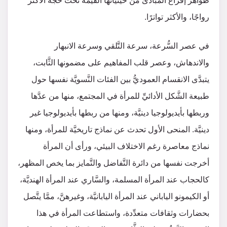
ظواهر إفراغ المبادئ من حيثيَّاتها القيِّمة تحت حجَّة الأكثر
رواجًا، والأكثر تواترًا.
في عصر السُّرعة، سرعة التَّلقي وسرعة الانبهار
والاندهاش، وعصر قلب المفاهيم على مضمونها الثَّابت،
يتبدَّى الانقسام العموديُّ بين الفئات النَّسويَّة نفسها حول
طبيعة الشَّكل الأدائيِّ للمرأة في المجتمع، منها من عدَّها
وربطها بأيديولوجيا دينيَّة، ومنها من ربطها بأيديولوجيا غير
دينيَّة. المنحى الأول تحدث عن نماذج تاريخيَّة للمرأة، ومنها
نماذج معاصرة رغم الاختلاف البيئي، ورأى أن المرأة
أخرجت نفسها من دائرة التَّفاضل والتَّمايز بما يخص المظهر،
كالحجاب عند المرأة المسلمة، والسَّاري عند المرأة الهنديَّة،
أو الكيمونو الياباني عند المرأة اليابانيَّة، وغيرهنَّ، ممَّا يتَّصل
بحضارات وثقافات متعدِّدة، واستطاعت المرأة في هذا