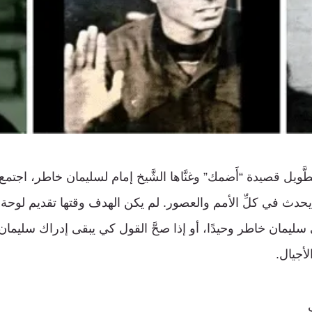
ويل قصيدة “أَضمك” وغنَّاها الشَّيخ إمام لسليمان خاطر، اجتمع و
دث في كلِّ الأمم والعصور. لم يكن الهدف وقتها تقديم لوحة فنِّ
 يبقى سليمان خاطر وحيدًا، أو إذا صحَّ القول كي يبقى إدراك سليما
الأجيال.