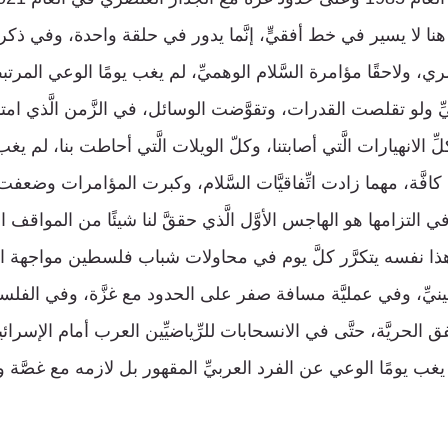
من هنا لا يسير في خط أفقيٍّ، إنَّما يدور في حلقة واحدة، وفي ذ
 ولاحقًا مؤامرة السَّلام الوهميِّ، لم يغب يومًا الوعي المرتب
 ولو تقلصت القدرات، وتقوَّضت الوسائل، في الزَّمن الَّذي امتدَّ
زيران 1967 وكلِّ الانهيارات الَّتي أصابتنا، وكلّ الويلات الَّتي أحاطت بنا، ل
افَّة، مهما زادت اتِّفاقيَّات السَّلام، وكبرت المؤامرات وضعفت ال
 في التزامها هو الهاجس الأوَّل الَّذي حققَّ لنا شيئًا من المواقف ال
هذا نفسه يتكرَّر كلَّ يوم في محاولات شباب فلسطين مواجهة العد
ينيِّ، وفي عمليَّة مسافة صفر على الحدود مع غزَّة، وفي الفلسفة ا
 الحريَّة، حتَّى في الانسحابات للرِّياضيِّين العرب أمام الإسرائي
ة. لم يغب يومًا الوعي عن الفرد العربيِّ المقهور بل لازمه مع غصَّة و