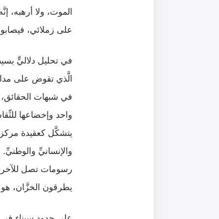
الموت، ولا أرهبه، إنّ
على زملائي، فيصابون 
في تحليل دلاليٍّ بسيط
الَّذي تقوض على مدار 
في شبهات الحقائق، و
واحد وإخضاعها للنِّقاش
يتشكَّل كعقيدة مركزيَّ
والإنسانيِّ والوطنيّ
رسومات تصل للآخر وت
يطرقون الخزَّان، هو ن