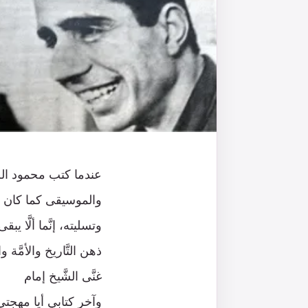
عندما كتب محمود الطَّ
والموسيقى كما كان يح
وتسليته، إنَّما ألَّا
ذهن التَّاريخ والأمَّة و
غنَّى الشَّيخ إمام
وآخر كتابي أيا مهجتي