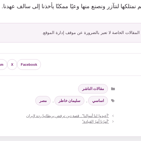
 نمتلكها لنتآزر ونصنع منها وعيًا ممكنًا يأخذنا إلى سالف عهدنا.
 المقالات الخاصة لا تعبر بالضرورة عن موقف إدارة الموقع.
am
X
Facebook
التصنيفات
مقالات الناشر
الوسوم
اساسي
,
سليمان خاطر
,
مصر
“أعيدوا لنا أموالنا”.. قصة دين ترفض بريطانيا رده لإيران
“أمرُنا أمرُ القيادة”