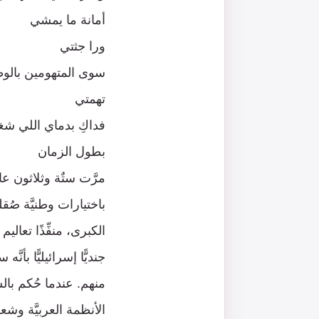
أمانة ما يمشي
ورا جثتي
سوى المتهومين بالو
تهمتي
فداكِ بدماي اللي شغ
بطول الزمان
مرَّت ستٌة وثلاثون ع
باختيارات وطنيَّة صُق
الكبرى، منفِّذًا تعا
جنديًّا إسرائيليًّا بأنّ
الأنظمة العربيَّة وش