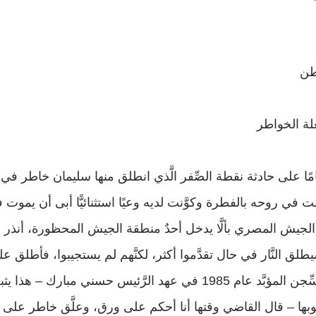
طن
لة الخواطر
امًا على حادثة نقطة الصِّفر الَّذي انطلق منها سليمان خاطر في
لت في روحه بالفطرة وكوَّنت لديه وعيًا استثنائيًّا أبى أن يموت ف
ليم الجيش المصري بألَّا يدخل أحدٌ منطقة الجيش المحظورة، أنذ
َه سيطلق النَّار في حال تقدَّموا أكثر، لكنَّهم لم يستجيبوا، فأطلق عليه
منهم. عندما حُكم بالسِّجن المؤبَّد عام 1985 في عهد الرَّئيس حسني مبا
عوبها – قال القاضي وقتها أنا أحكم على ورق، وعلَّق خاطر على ا