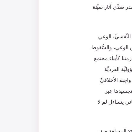
 ضدِّي آثار سيِّئة
لنَّفسيِّ، الوعي
س الوعي، والسُّقوط
تنا كأبناء مجتمع
َّة الفرديَّة
اجبه الأخلاقيِّ
وتجسيدها عبر
ي يتساءل لم لا
على حدود سيناء في العام 1985 وعلى حدود غزَّة مع الجدار العنصريِّ في العام 2021 المسافة صفر