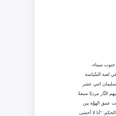
 جنوب سيناء،
ي لعبة السَّياسة
ر سليمان اثني عشر
م النَّار مرديًا سبعةً
رك – هذا يثبت عمق الهوَّة بين
لحكم: “أنا لا أخشى