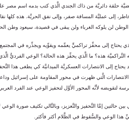
ضيَّة حلقة دائريَّة من ذاك الجندي الَّذي كتب بدمه اسم مصر 
اطر، إلى عمليَّة المسافة صفر، وإلى نفق الحريَّة. هذه كلها ن
نَّ الوطن لن يلوكه الغرباء ولن يبقى في قصيدة، سيعود وطن الحب
َذي يحتاج إلى محفِّز تراكميٍّ يعمِّمه ويقوِّيه ويجذِّره في المجتم
تَّراكميَّة هذه؟ ما الَّذي يحفِّز هذه الحالة؟ الوعي الفرديُّ الَّذ
يحتاج إلى الانتصارات العسكريَّة الميدانيَّة كي يطغى هذا التَّ
 الانتصارات الَّتي ظهرت في محور المقاومة على إسرائيل ودا
 لتقويضه لأنَّه المحور الأوَّل لتحفيز الوعي عند الفرد العربي
بين حالتين إمَّا التَّحفيز والتَّعزيز، وبالتَّالي تكثيف صورة الوع
ِّ هذا الوعي والسُّقوط في الظَّلام أكثر فأكثر.