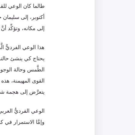
طالما كان الوعي للق
أكتوبر، إلى سليمان خ
إلى مكانه، وتؤكِّد أ
هذا الوعي الفرديٌّ الّ
يحتاج كي ينشئ حالته ال
الطَّمس وحالة الوجود 
القوى المهيمنة، هذه
يتعرَّض إلى هجمة شرسة
الوعي الفرديُّ العربي 
وإمَّا الاستمرار في كي