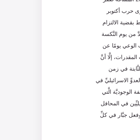
كرى حرب أكتوبر
ط بقضية الالتزام
 من يوم النَّكسة
م يغب الوعي يومًا عن
مقدرات، إلَّا أنَّ
ثَّابتة في زمن
وِّ الاسرائيليِّ في
لوجوديَّة الَّتي
ليِّين في المحافل
فعل جبَّار في كلِّ