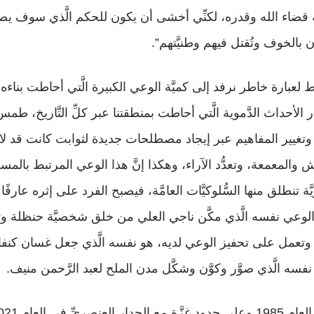
َه قضاء الله وقدره، لكنِّي أخشى أن يكون للحكم الَّذي سوف يصدر
بالخوف وتُقتل فيهم وطنيَّتهم”.
 لعبارة خاطر نرفد إلى كميَّة الوعي الكبيرة الَّتي أحاطت بناءه ا
الأحداث الدَّموية الَّتي أحاطت بمنطقتنا عبر كلِّ التَّاريخ، طم
تغيير المفاهيم عبر إيجاد مصطلحات جديدة لثوابت كانت قد لازم
 والمعمعة، وتعدُّد الآراء، وهكذا إنَّ هذا الوعي المرتبط بالمسؤولي
ة تنطلق منها السُّلوكيَّات العامَّة، فيصبح الفرد على إثره عارفًا و
ِ. الوعي نفسه الَّذي مكَّن ناجي العلي من خلق شخصيَّة حنظلة 
عمل على تحفيز الوعي لديه، هو نفسه الَّذي جعل غسان كنفان
فسه الَّذي صوَّر وكوَّن وشكَّل مدن الملح لعبد الرَّحمن منيف.