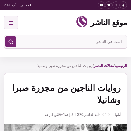
نتقل
الخميس، 6 آب 2026
لى
موقع الناشر
لمحتوى
القائمة
ابحث
في
موقع
الناشر
الرئيسية
/
مقالات الناشر
/
روايات الناجين من مجزرة صبرا وشاتيلا
روايات الناجين من مجزرة صبرا
وشاتيلا
أيلول 25, 2021
آية القاضي
1,320
قراءة
1 دقائق قراءة