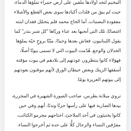
المخيم لتجد أولادها ملقين على أرض حمراء تملؤها الدماء،
حيث لم يبقَ من فلذات أكبادها سوى بعض القطع والأشلاء
مفقودة البصمات. أما الحاج محمد فلم يتحمّل فقدان ابنته
اغتصابًا، تلك التي أنجبها بعد عناء وربّاها “كل شبر بنذر” كما
يقول اللبنانيون، فعاش بعدها وحيدًا، ميّتًا بروحٍ حيّة يملؤها
الخذلان والوجع. هُدّمت البيوت التي لا تسمى بيوتًا أصلًا،
فهؤلاء كانوا ينتظرون عودتهم إلى بلادهم في بيوت مؤقتة
أسقفها الزينك وبعض حيطان الورق لأنهم موقنون بعودتهم
إلى بيوتهم العزيزة يومًا.
تروي ميلانة بطرس، صاحب الصورة الشهيرة في المجزرة،
بيدها الضاربة فيها على رأسها حزنًا وندبًا، أنهم وفي حين
كانوا يختبئون في أحد الملاجئ، اجتاحهم مجرمو الكتائب،
مفرّقين النساء والرجال كلًّا على حدة ثم أخرجوا النساء.