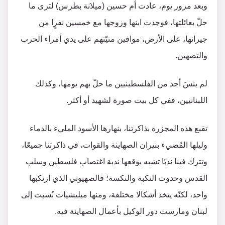
وبعد مرور يوم، عادت أم حسين (ميلانة بطرس) لترى ما
حلّ بعائلتها، فوجدت ابنها وزوجها مع خمسين نفرٍا من
جيرانها، على الأرض، موافين منيّتهم على يدي أمراء الحرب
والتصهين.
لم ينسَ أحد من الفلسطينيين ما حلّ بهم يومها، وكذلك
اللبنانيين، ففي كل بيت صورة لشهيد أو أكثر.
تقبع هذه المجزرة بذاكرتنا، بنهارها الأسود المليء بالدماء
وليلها المُضيء بنيران الصهاينة والقوات، في ذاكرتنا جميعًا،
وتترك فينا ندبًا تشبه بوَقعها ندبة اغتصاب فلسطين وسلب
القدس وحدوث النكبة والنكسة؛ فالصهيوني الذي ارتكبها
واحد، لكنّه يتخذ أشكالا مختلفة، ومنها ميليشيات نُسبت إلى
لبنان ومارست دور الوكيل بأعمال الصهاينة فيه.