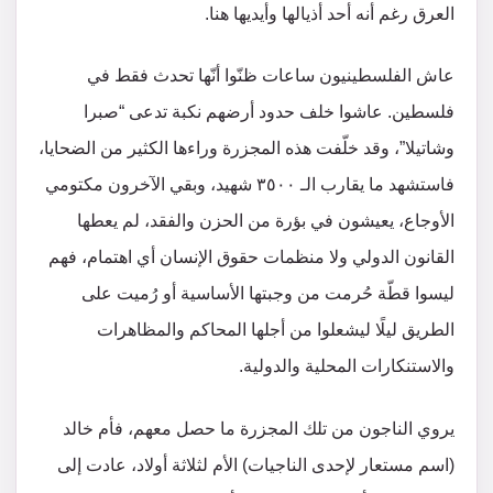
العرق رغم أنه أحد أذيالها وأيديها هنا.
عاش الفلسطينيون ساعات ظنّوا أنّها تحدث فقط في
فلسطين. عاشوا خلف حدود أرضهم نكبة تدعى “صبرا
وشاتيلا”، وقد خلّفت هذه المجزرة وراءها الكثير من الضحايا،
فاستشهد ما يقارب الـ ٣٥٠٠ شهيد، وبقي الآخرون مكتومي
الأوجاع، يعيشون في بؤرة من الحزن والفقد، لم يعطها
القانون الدولي ولا منظمات حقوق الإنسان أي اهتمام، فهم
ليسوا قطّة حُرمت من وجبتها الأساسية أو رُميت على
الطريق ليلًا ليشعلوا من أجلها المحاكم والمظاهرات
والاستنكارات المحلية والدولية.
يروي الناجون من تلك المجزرة ما حصل معهم، فأم خالد
(اسم مستعار لإحدى الناجيات) الأم لثلاثة أولاد، عادت إلى