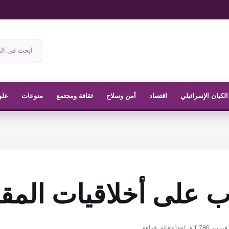
ابحث
في
موقع
الناشر
الكيان الإسرائيلي
اقتصاد
أمن وسلاح
ثقافة ومجتمع
منوعات
علو
 على أخلاقيات المق
 قبيسي
1,786
قراءة
1 دقائق قراءة