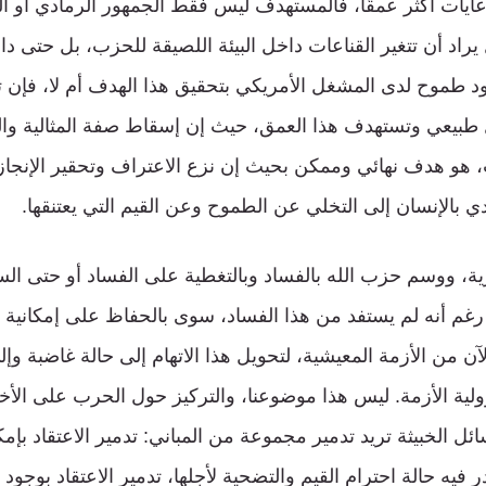
ايات أكثر عمقًا، فالمستهدف ليس فقط الجمهور الرمادي أو الم
يراد أن تتغير القناعات داخل البيئة اللصيقة للحزب، بل حتى 
طموح لدى المشغل الأمريكي بتحقيق هذا الهدف أم لا، فإن ت
طبيعي وتستهدف هذا العمق، حيث إن إسقاط صفة المثالية والن
ت، هو هدف نهائي وممكن بحيث إن نزع الاعتراف وتحقير الإنجاز،
ي بالإنسان إلى التخلي عن الطموح وعن القيم التي يعتنقها.
ية، ووسم حزب الله بالفساد وبالتغطية على الفساد أو حتى ا
غم أنه لم يستفد من هذا الفساد، سوى بالحفاظ على إمكانية ال
آن من الأزمة المعيشية، لتحويل هذا الاتهام إلى حالة غاضبة 
ية الأزمة. ليس هذا موضوعنا، والتركيز حول الحرب على الأخل
ئل الخبيثة تريد تدمير مجموعة من المباني: تدمير الاعتقاد بإمكان
 فيه حالة احترام القيم والتضحية لأجلها، تدمير الاعتقاد بوجود 