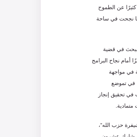
كثيرًا عن الطموح
نها نجحت في ساحة
حلفاؤه الداخليون والخارجيون، وخصوصًا بعد حرب تموز 2006، بالبحث في قضية
 أمام نجاح البرامج
ية في مواجهة
ة في تموضع
ت في تحقيق إنجاز
متمادية.
2 مؤتمر بعنوان “تفكيك شيفرة حزب الله”،
ر. شارك عشرون