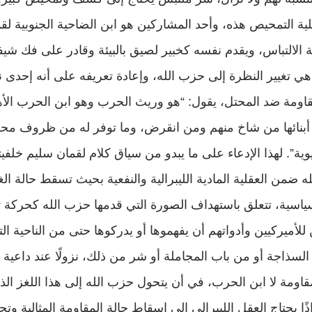
لية التمحيص هذه، وأحد المشاركين هو ابن الضاحية الجنوبية لق
لالتباس، ويقدم نفسه كخبير لصيق بالبيئة وقادر على فك شيف
 تغيير النظرة إلى حزب الله، وإعادة تعريفه على أنه إحدى نت
اومة ضد المحتل، يقول: “هو وريث الحرب وهو ابن الحرب الأهلي
 أبنائها من شاخ منهم ومن انقرض، وما توفر له من ظروف مح
يوية”. لهذا الإدعاء على ما يبدو من سياق كلام لقمان سليم خلفيت
ه ضمن العقلية المادية الليبرالية والنفعية بحيث تسقط حالة 
ة سياسية، تتعلق باستهداف الصورة التي قدمها حزب الله كحركة
 للأميركيين وأدواتهم أن يفهموها أو يدركوها حتى من الناحية الت
ب السذاجة أو من باب المجاملة أو شر من ذلك، نزولًا عند داعية 
قاومة لا ابن الحرب، في أن يتحول حزب الله إلى هذا اللغز الذي 
ا يحتاج العقل الليبرالي إلى إسقاط حالة المقاومة المثالية وتحو