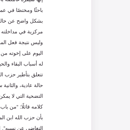
باحثًا ومختصًا في عم
بشكل واضح عن حالة ا
مركزية في مداخلته هي
وليس نتيجة فعل المق
اليوم على إخوته من
له أسباب البقاء والح
تتعلق بتأطير حزب الل
حالة عادية، والثاني
التضحية التي لا يمكن
كلامه قائلًا: “من با
بأن حزب الله ابن الم
التغاضي عن نسبه”. إذً