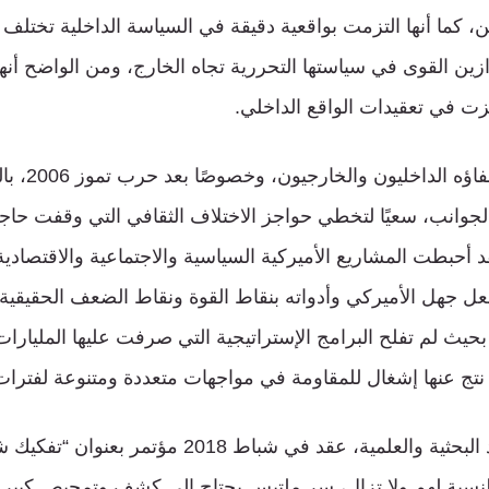
 كما أنها التزمت بواقعية دقيقة في السياسة الداخلية تختلف 
وازين القوى في سياستها التحررية تجاه الخارج، ومن الواضح أ
زت في تعقيدات الواقع الداخلي.
انشغل الأميركي و
جوانب، سعيًا لتخطي حواجز الاختلاف الثقافي التي وقفت حاجزًا
لقد أحبطت المشاريع الأميركية السياسية والاجتماعية والاقتصاد
فعل جهل الأميركي وأدواته بنقاط القوة ونقاط الضعف الحقيقي
 بحيث لم تفلح البرامج الإستراتيجية التي صرفت عليها المليارا
تج عنها إشغال للمقاومة في مواجهات متعددة ومتنوعة لفترات 
في سياق تلك الجهود البحثية والعلمية، عقد في شباط 018
النسبة لهم ولا تزال، سر ملتبس يحتاج إلى كشف وتمحيص كبي