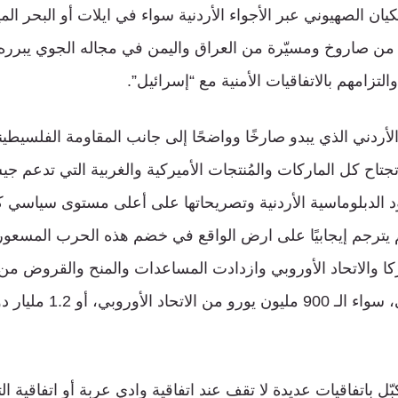
يان الصهيوني عبر الأجواء الأردنية سواء في ايلات أو البحر ال
 من صاروخ ومسيّرة من العراق واليمن في مجاله الجوي يبرره 
لتزامهم بالاتفاقيات الأمنية مع “إسرائيل”.
أردني الذي يبدو صارخًا وواضحًا إلى جانب المقاومة الفلسيطيني
تاح كل الماركات والمُنتجات الأميركية والغربية التي تدعم ج
د الدبلوماسية الأردنية وتصريحاتها على أعلى مستوى سياسي كا
يترجم إيجابيًا على ارض الواقع في خضم هذه الحرب المسعورة
كا والاتحاد الأوروبي وازدادت المساعدات والمنح والقروض من ا
وصندوق النقد الدولي، سواء الـ 
ّل باتفاقيات عديدة لا تقف عند اتفاقية وادي عربة أو اتفاقية ا