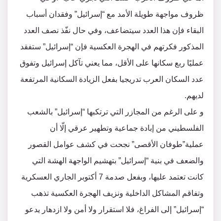
ظروف مواجهة طويلة الأمد مع “إسرائيل” وفقدان أسباب
البقاء فإن هذا العدد سيتضاعف، وفي حال نفّذ نصف العدد
المذكور فكرتهم في الهجرة العكسية فإن “إسرائيل” ستفقد
عمليًا ربع سكانها على الأقل، مما يعني تآكل إسرائيل وتفوق
عدد السكان العرب تدريجيا بفعل الزيادة السكانية المرتفعة
لديهم.
و على الرغم من المجازر التي ترتكبها “إسرائيل” بالشعب
الفلسطيني من إبادة جماعية وتطهير عرقي إلّا أن
عملية”طوفان الأقصى” نجحت في كشف عوامل القصور
والضعف في بنية “إسرائيل” بتهشيم الواجهة الهشة التي
كانت تعتمد عليها، وبفعل صدمة 7 أكتوبر الجاري العسكرية
وتفاقم المشاكل الداخلية ونزيف الهجرة العكسية تذهب
“إسرائيل” إلى الفراغ، فلا استقرار ولا أمن ولا ازدهار يدعو