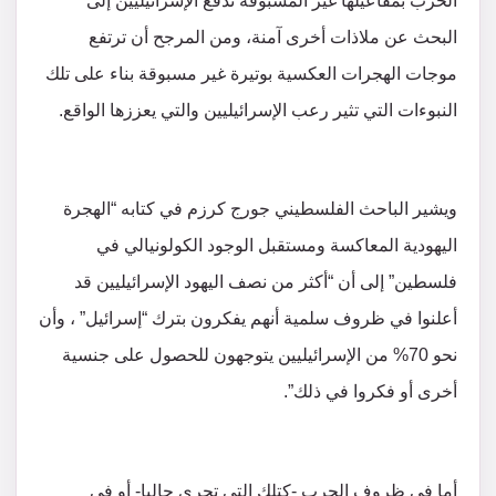
الحرب بمفاعيلها غير المسبوقة تدفع الإسرائيليين إلى
البحث عن ملاذات أخرى آمنة، ومن المرجح أن ترتفع
موجات الهجرات العكسية بوتيرة غير مسبوقة بناء على تلك
النبوءات التي تثير رعب الإسرائيليين والتي يعززها الواقع.
ويشير الباحث الفلسطيني جورج كرزم في كتابه “الهجرة
اليهودية المعاكسة ومستقبل الوجود الكولونيالي في
فلسطين” إلى أن “أكثر من نصف اليهود الإسرائيليين قد
أعلنوا في ظروف سلمية أنهم يفكرون بترك “إسرائيل” ، وأن
نحو 70% من الإسرائيليين يتوجهون للحصول على جنسية
أخرى أو فكروا في ذلك”.
أما في ظروف الحرب -كتلك التي تجري حاليا- أو في