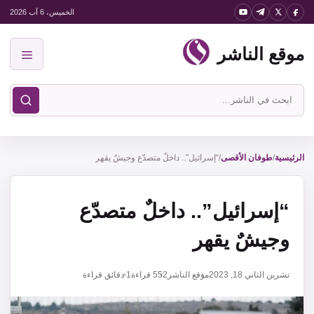
نتقل
الخميس، 6 آب 2026
لى
موقع الناشر
لمحتوى
القائمة
ابحث
في
موقع
الناشر
الرئيسية
/
طوفان الأقصى
/
“إسرائيل”.. داخلٌ متصدّع وجيشٌ يقهر
“إسرائيل”.. داخلٌ متصدّع
وجيشٌ يقهر
تشرين الثاني 18, 2023
موقع الناشر
552
قراءة
1 دقائق قراءة