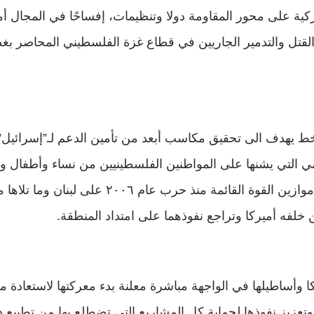
يركية على محور المقاومة دولا وتنظيمات، إفساحًا في المجال أم
لقتل والتدمير الجاريين في قطاع غزة الفلسطيني المحاصر بغط
خط يهدف الى تحقيق مكاسب أبعد من تأمين الدعم لـ”إسرائيل
امي التي يشنها على المواطنين الفلسطينيين من نساء وأطفال وش
محاولة جديدة لتغيير موازين القوة القائمة منذ حرب عام
 خلفه أميركا وتراجع نفوذهما على امتداد المنطقة.
 وأساطيلها في الواجهة مباشرة معلنة بدء معركتها لاستعادة م
تعزيز نفوذها لحماية كل المشاريع التي تضطلع بها من تطبيع د