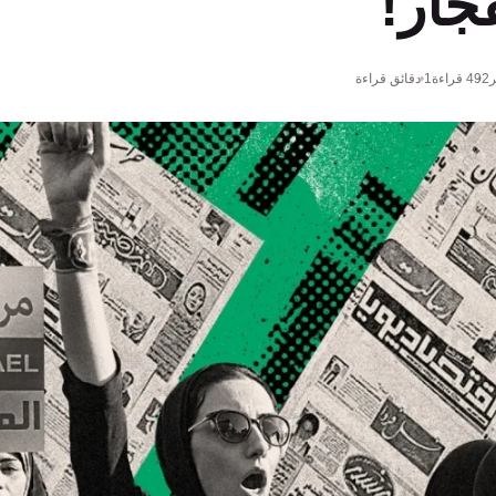
فجار!
ر
492
قراءة
1 دقائق قراءة