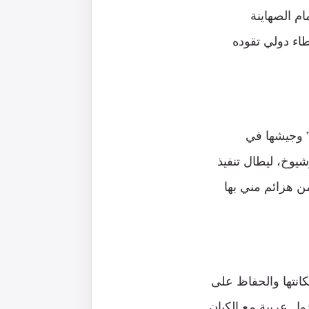
ام الصهاينة
اء دولي تقوده
” وجيشها في
يوخ، ليطال تنفيذ
 ٢٠٠٦ على لبنان وما تلاها من هزائم مني بها
كانتها والحفاظ على
ول عربية مع الكيان