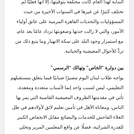
البداية لهذا العام كانت مختلفة بتوقيتها، إلا أنها فعليًا لم
تختلف كثيرًا عن غيرها في السنوات الأخيرة من حيث
المسؤوليات والتحديات القاهرة المرمية على عاتق أولياء
الأمور، والتي لا زالت حدتها وصعوبتها تزداد عامًا بعد عام،
مع استمرار وجود البلد على سكة الانهيار وما يتبع ذلك من
تردٍّ للأحوال المعيشية والحياتية.
بين دولرة “الخاص” وتهالك “الرسمي”
يواجه طلاب لبنان اليوم مصيرًا ضبابيًا فيما يتعلق بمستقبلهم
التعليمي، ليس لسبب واحد إنما لأسباب متعددة ومعقدة،
تأتي في مقدمتها الظروف المعيشية القاسية التي يمر بها
الناس، ومعاناة الأهل في تأمين تعليم لائق لأولادهم في ظل
الغلاء الفاحش للخدمات والبضائع مقابل الانخفاض الكبير
للقدرة الشرائية، فضلًا عن واقع المعلمين المرير وتخلي