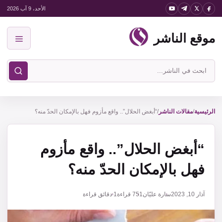
نتقل
الأحد، 9 آب 2026
لى
موقع الناشر
لمحتوى
القائمة
ابحث
في
موقع
الناشر
الرئيسية
/
مقالات الناشر
/
“أبغض الحلال”.. واقع مأزوم فهل بالإمكان الحدّ منه؟
“أبغض الحلال”.. واقع مأزوم
فهل بالإمكان الحدّ منه؟
آذار 10, 2023
سارة عليّان
751
قراءة
1 دقائق قراءة