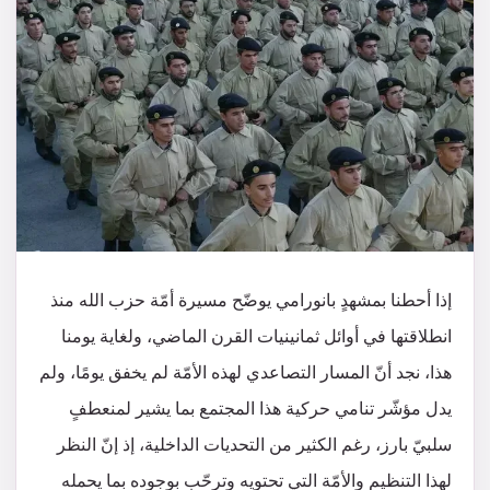
إذا أحطنا بمشهدٍ بانورامي يوضّح مسيرة أمّة حزب الله منذ
انطلاقتها في أوائل ثمانينيات القرن الماضي، ولغاية يومنا
هذا، نجد أنّ المسار التصاعدي لهذه الأمّة لم يخفق يومًا، ولم
يدل مؤشّر تنامي حركية هذا المجتمع بما يشير لمنعطفٍ
سلبيّ بارز، رغم الكثير من التحديات الداخلية، إذ إنّ النظر
لهذا التنظيم والأمّة التي تحتويه وترحّب بوجوده بما يحمله