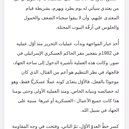
من يعتدي سيأتي له يوم يطرد ويهزم، بشريطة قيام
المعتدى عليهم، وأن لا يبقوا سجناء الضعف والخمول
والجلوس في أزقّة البيوت المحتلة.
أُخذ خيار المواجهة وبدأت عمليات التحرير منذ أوّل عملية
في 1982م بتفجير مقر الحاكم العسكري الإسرائيلي في
صور. وكانت هذه العملية تأشيرة الدخول إلى ساحة الجهاد،
فالجهاد في نظر التنظيم هو أعم من القتال، الذي كان
موجودًا بالفعل، فالأوّل يتعدّى كونه عملًا عسكريًّا فقط، وهو
له خصائصه وبنيانه الخاص. ومنذ العملية الأولى وحتى يومنا
هذا كانت جميع الأعمال –العسكرية أو غيرها- مبنية على
الجهاد في سبيل الله.
كسر خطّ العدوّ الأوّل، ثمّ الثاني، وفتحت في وجه المقاومة