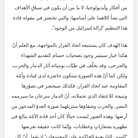
من أفكار وأيديولوجيا، لا بدّ من أن يكون في سياقِ الأهداف
التي نشأ كلاهما على أساسها، والتي تختصر في مقولة قادة
هذا التنظيم “إزالة إسرائيل من الوجود”.
هذا الهدف كان يستتبعه اتخاذ القرار بالمواجهة، مع العلم أنّ
هكذا خيار سيثمر وجود تضحيات جسام كتقديم الشهداء
والجرحى، وقد يخلّف في طيّات يومياته آثار الدمار والحرب،
ولكن كما أنّ هذه الصورة ستكون حاضرة لدى قيادة وأمّة
المقاومة عند اتخاذ القرار، فكذلك سيحضر في تصوّرها
ونتيجة للاعتقاد الذي تحملانه، أنّ الدمار سرعان ما سيرممه
النصر، والحرب وشقاؤها ستزيلهما صورة العدوّ المدحور من
أرضها. وهذه الصور ليست خيالًا كان أحد قادة الأمّة يبالغ في
تظهيره بشعاراتٍ وخطابات، وإنّما كانت حقيقة تعرضها
“السنن التاريخية الحاكمة على المجتمعات” إذ تقول أنّ كل