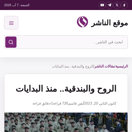
نتقل
الجمعة، 7 آب 2026
لى
موقع الناشر
لمحتوى
القائمة
ابحث
في
موقع
الناشر
الرئيسية
/
مقالات الناشر
/
الروح والبندقية.. منذ البدايات
الروح والبندقية.. منذ البدايات
كانون الثاني 20, 2023
أيمن قاسم
725
قراءة
1 دقائق قراءة