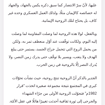
عليها، لأنّ سرّ الانتصار كما سبق ذكره يكمن بالجهاد، والجهاد
له خصائصه كالإيمان مثلًا، ولذلك العمل العسكري وحده غير
كاف، بل يحتاج لتلك الروحية الإيمانية.
وبالفعل، لولا هذه الروحية لما وصلت المقاومة لما وصلت
إليه اليوم، ولكانت توقّفت عند أوّل منعطف تمر به، ولكن
من يحمل الروح التي تتحمل جراح الجسد، يستمر حتى يبلغ
الهدف ولا يتعب، ويسير بلا توقّف حتى يدرك زمن النصر، ولا
يُدرك النصر إلّا بالروحية في زمن الحرب.
الجدير بالذكر أنّ الروحية تنتج روحية، حيث نشأت تحوّلات
كبرى في المجتمع نتيجة مجموعة صغيرة اتخذت “قرار
1982م” فتحوّلت الروحية الأولى من جرّاء الشهداء
والجرحى إلى ثورة ثقافية أحدثت تغييرًا هائلًا في عقل الأمّة.