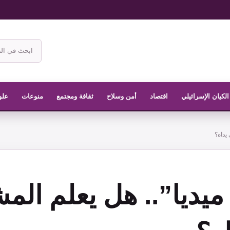
ابحث
في
موقع
الناشر
الكيان الإسرائيلي
اقتصاد
أمن وسلاح
ثقافة ومجتمع
منوعات
علو
يداه؟
يديا”.. هل يعلم المش