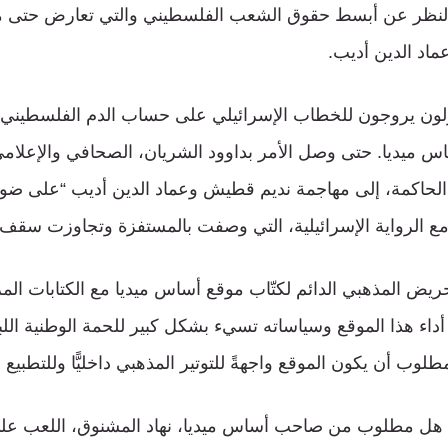
لنظر عن أبسط حقوق الشعب الفلسطيني والتي تعارض حتى مب
اد الدين أديب.
سرلون يروجون للخطاب الإسرائيلي على حساب الدم الفلسطيني
س ميديا. حتى وصل الأمر بداوود الشريان، الصحافي والإعلام
الحاكمة، إلى مهاجمة نديم قطيش وعماد الدين أديب “على ضوء
 مع الرواية الإسرائيلية، التي وصفت بالمستفزة وتجاوزت سقف
ريض المذهبي الدائم لكتّاب موقع أساس ميديا مع الكتابات الم
أداء هذا الموقع وسياساته تسيء بشكل كبير للحمة الوطنية اللبن
لوب أن يكون الموقع واجهةً للتوتير المذهبي داخليًّا وللتطبيع مع
: هل مطلوب من صاحب أساس ميديا، نهاد المشنوق، اللعب على 