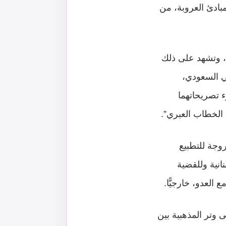
ادئ العروبة، من
، وتشهد على ذلك
ي السعودي،
 تصريحاتهما
 الخطاب العبري”.
روجة للتطبيع
انية وللقضية
 العدو، خارجيًّا.
وتر المذهبية بين