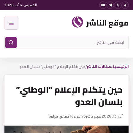
نتقل
الخميس، 6 آب 2026
لى
موقع الناشر
لمحتوى
القائمة
ابحث
في
موقع
الناشر
الرئيسية
/
مقالات الناشر
/
حين يتكلم الإعلام “الوطني” بلسان العدو
حين يتكلم الإعلام “الوطني”
بلسان العدو
آذار 13, 2026
نديم ناصر
75
قراءة
1 دقائق قراءة