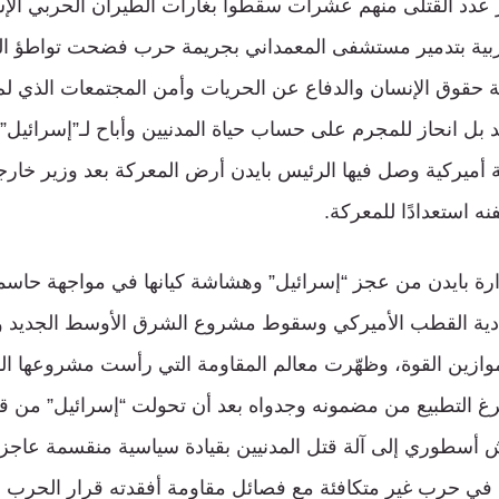
 عدد القتلى منهم عشرات سقطوا بغارات الطيران الحربي الإس
ربية بتدمير مستشفى المعمداني بجريمة حرب فضحت تواطؤ ا
 حقوق الإنسان والدفاع عن الحريات وأمن المجتمعات الذي ل
ل انحاز للمجرم على حساب حياة المدنيين وأباح لـ”إسرائيل” 
ة أميركية وصل فيها الرئيس بايدن أرض المعركة بعد وزير خارجي
ه استعدادًا للمعركة.
دارة بايدن من عجز “إسرائيل” وهشاشة كيانها في مواجهة حاس
دية القطب الأميركي وسقوط مشروع الشرق الأوسط الجديد وو
لبت موازين القوة، وظهّرت معالم المقاومة التي رأست مشروعها
رغ التطبيع من مضمونه وجدواه بعد أن تحولت “إسرائيل” من
أسطوري إلى آلة قتل المدنيين بقيادة سياسية منقسمة عاجز
ي حرب غير متكافئة مع فصائل مقاومة أفقدته قرار الحرب با