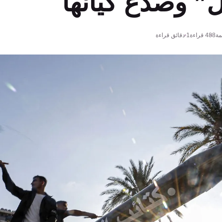
” وصدّع كيانها
مة
488
قراءة
1 دقائق قراءة