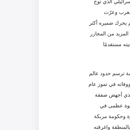
رائيلي الذي توج
لغرب وعرّت
م يحرك ضميره أكثر
المزيد من المجازر
ته مستقدمًا
مة ترسم حدود عالم
فاته في تموز عام
 الذي أجهض صفقة
 قوة عظمى في
ة وحكومة مربكة
لمنطقة واغرقته