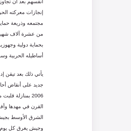
أنفسهم بعد أن تجاوز
إنجازات معركته الح
مجتمعه وذريعة حماية
من عشرة آلاف شهيد ب
بحماية دولية وجهوزي
أساطيله الحربية وسفن
يأتي ذلك بعد تيقن إ
جديد على أنقاض أحا
2006 بمنازلة ق
القرن في مهدها وأف
الشرق الأوسط بجيش 
وجيش يغرق كل يوم ف