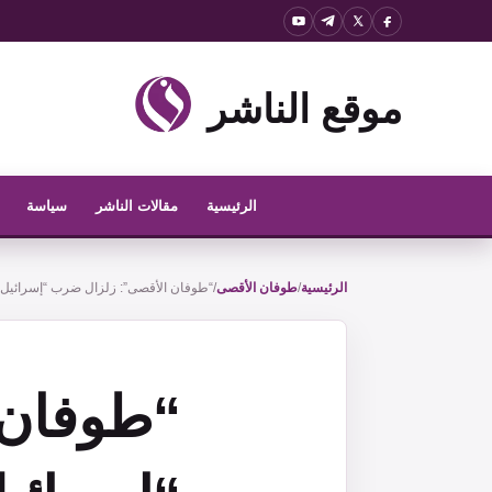
نتقل
لى
لمحتوى
موقع الناشر
الرئيسية
مقالات الناشر
سياسة
الرئيسية
/
طوفان الأقصى
/
“طوفان الأقصى”: زلزال ضرب “إسرائيل” 
“طوفان 