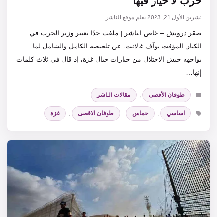
حربٌ لا خيار فيها
تشرين الأول 21, 2023
بقلم
موقع الناشر
صقر درويش – خاص الناشر | ملفت جدًا تعبير وزير الحرب في
الكيان المؤقت يوآف غالانت، عن تلخيصه الكامل والشامل لما
يواجهه جيش الاحتلال من خيارات حيال غزة، إذ قال في ثلاث كلمات
إنها…
التصنيفات
طوفان الأقصى
,
مقالات الناشر
الوسوم
اساسي
,
حماس
,
طوفان الاقصى
,
غزة