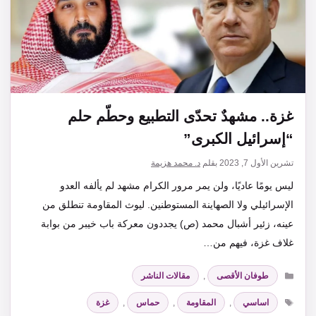
غزة.. مشهدٌ تحدّى التطبيع وحطّم حلم
“إسرائيل الكبرى”
تشرين الأول 7, 2023
بقلم
د. محمد هزيمة
ليس يومًا عاديًا، ولن يمر مرور الكرام مشهد لم يألفه العدو
الإسرائيلي ولا الصهاينة المستوطنين. ليوث المقاومة تنطلق من
عينه، زئير أشبال محمد (ص) يجددون معركة باب خيبر من بوابة
غلاف غزة، فيهم من…
التصنيفات
طوفان الأقصى
,
مقالات الناشر
الوسوم
اساسي
,
المقاومة
,
حماس
,
غزة