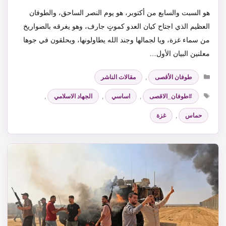
هو السبت والسابع من أكتوبر، هو يوم النصر الساحق، والطوفان
العظيم الذي اجتاح كيان العدو كموتٍ جارف، وهو يغرقه بالصواريخ
من سماء غزة، ويا لجمالها وجند الله يطاولونها، ويحلقون في جوها
معلنين البيان الأول…
التصنيفات
طوفان الأقصى
,
مقالات الناشر
الوسوم
#طوفان_الاقصى
,
اساسي
,
الجهاد الاسلامي
,
حماس
,
غزة