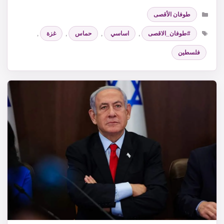
التصنيفات
طوفان الأقصى
الوسوم
#طوفان_الاقصى
,
اساسي
,
حماس
,
غزة
,
فلسطين