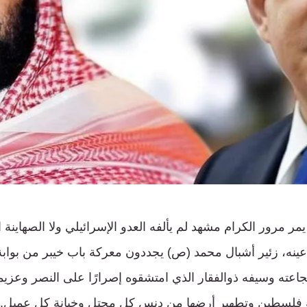
ن يمر مرور الكرام مشهد لم يألفه العدو الإسرائيلي ولا الصهاينة
ينه، زئير أشبال محمد (ص) يجددون معركة باب خيبر من بوابة
ته وسيفه ذوالفقار الذي امتشقوه إصرارًا على النصر وعزيم
بة فلسطين وتطهير أرضها من دنس كل محتل وخيانة كل عميل.