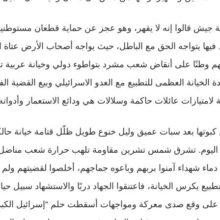
بة جيش قالوا إنه لا يقهر، وهو عجز عن حماية قطعان مستوطن
فيها يتواجه الحق مع الباطل، حيث يواجه أصحاب الأرض عتاة 
لهم وطنًا على أنقاض شعب مشرد بتواطوء دولي وخيانة عربية ت
ة الخيانة العظمى للتطبيع مع العدو الاسرائيلي وبيع القضية 
ة لامتيازات عائلات حاكمة وسلالات هي ودائع الاستعمار وأدوات
بوتها بعد سبات عميق وليل خنوع طويل ظلّل قتامة خيانة حالكَ
يوم. تشرق شمس تشرين مقاومة تلهب حرارة شعب مناضل اخت
ماء شهداء آمنوا بربهم وباعوه جماجهم، أخلصوا لقضيتهم ولم 
تطبيع يكرس الخيانة، فاعتنقوا الجهاد دربًا والاستشهاد سبيل ح
 على وقع صدى معركة ومواجهات أسقطت حلم “إسرائيل الكب