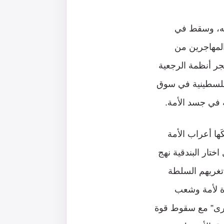
يه، وسقط في
المهاجرين من
جر أنظمة الرجعية
الفلسطينية في سوق
ه في جسد الأمة.
ها أعراب الأمة
ار البندقية نهج
تغريهم السلطة
ياة لأمة وشعب
رى” مع سقوط قوة