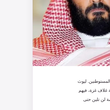
 المستوطنين. ليوث
 غلاف غزة، فيهم
ة لن تلين حتى