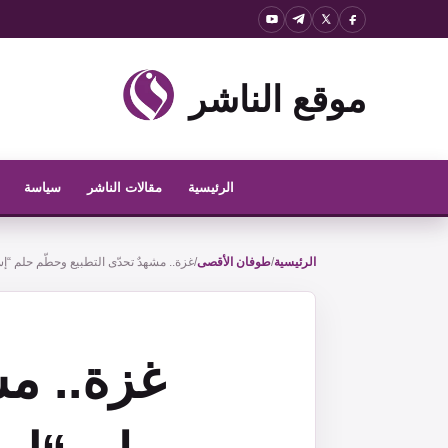
نتقل
لى
لمحتوى
موقع الناشر
الرئيسية
مقالات الناشر
سياسة
الرئيسية
/
طوفان الأقصى
/
غزة.. مشهدٌ تحدّى التطبيع وحطّم حلم “إ
غزة.. مش