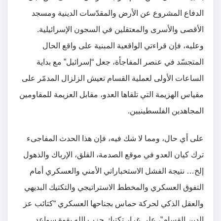
الدفاع المشروع عن الأرض والمقدّسات الدينية ومسجد
الأقصى والأسرى والمعتقلين في السجون الإسرائيلية.
وعليه، فإن قراءتي الواقعية المبنية على واقع الحال
المتجسّد في عنصر المفاجأة، جعل “إسرائيل” مع بداية
الساعات الأولى لعملية القسام تعيش الزلزال المدمّر على
مقياس الهزيمة التي تلقاها العدو، مقابل العزيمة للمقاومين
المجاهدين الفلسطينيين.
على أي حال، ومما لا شك فيه، فإن هذا الحدث المفاجىء
ترك كيان العدو في موقع الصدمة، القلق، الإرباك والذهول
إلخ… نتيجة الفشل الاستخباراتي الأمني والعسكري أمام
التفوق العسكري والمخطط الاستراتيجي والتكتيك البديهي
والعقل الذكي لحركة حماس بجناحها العسكري “كتائب عز
الدين القسام”، على غرار تكتيك حزب الله بقوة سواعد