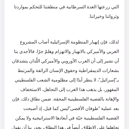
التي زرعتها الغدة السرطانية في منطقتنا للتحكم بمواردنا
وثرواتنا وخيراتنا.
لذلك، فإن إنهيار المنظومة الإسرائيلية أصاب المشروع
الغربي والأميركي بالانهيار والانهزام وهلمّ جرّا. فالأجدى بنا
أن نشير إلى أن الغرب الأوروبي والأميركي اللّذان يتشدقان
بشعارات الديمقراطية وحقوق الإنسان الزائفة والمرتبط
بـ”إسرائيل”، لا ينظر أبدًا إلى مظلومية الشعب الفلسطيني
المقهور، بل يذهب هذا الغرب إلى التجاهل، الاستخفاف
والإهانة بالقضية الفلسطينية المحقة. ضمن نطاق ذلك، فإن
بعد عملية “طوفان الأقصى”ليس كما قبل، إذ أصبحت
القضية الفلسطينية حيّة في أبعادها الاستراتيجية ولا يمكن
تجاهلها على الإطلاق. أيضاً في هذا النطاق، يجدر بنا أن نقول