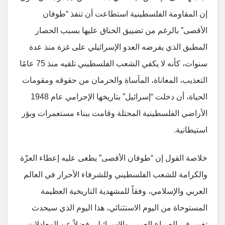
إن المقاومة الفلسطينية استطاعت أن تنفذ “طوفان
الأقصى” بالرغم من تضييق الخناق عليها بسبب الحصار
المطبق الذي يفرضه العدو الإسرائيلي على غزة منذ عدة
سنوات، كأنه لا يكفي الشعب الفلسطيني تلقيه منذ 75 عامًا
التعذيب، المعاناة، المآساة والحرمان من حقوقه ومقومات
الحياة، أن دخلت “إسرائيل” بتاريخها الإجرامي عام 1948
الأراضي الفلسطينية المحتلة وقامت ببناء مستعمرات وبؤر
استيطانية.
خلاصة القول إن “طوفان الأقصى” يطغى عليه إعطاء العزّة
والكرامة للشعب الفلسطيني وللشرفاء الأحرار في العالم
العربي والإسلامي، وفقاً للمشهدية التاريخية العظيمة
المستوحاة من اليوم الاستثنائي، هذا اليوم الذي سيحدث
تغيير في الصراع العربي والإسرائيلي فضلاً عن المعادلات