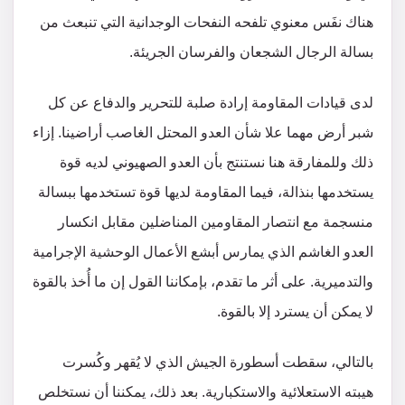
هناك نفَس معنوي تلفحه النفحات الوجدانية التي تنبعث من
بسالة الرجال الشجعان والفرسان الجريئة.
لدى قيادات المقاومة إرادة صلبة للتحرير والدفاع عن كل
شبر أرض مهما علا شأن العدو المحتل الغاصب أراضينا. إزاء
ذلك وللمفارقة هنا نستنتج بأن العدو الصهيوني لديه قوة
يستخدمها بنذالة، فيما المقاومة لديها قوة تستخدمها ببسالة
منسجمة مع انتصار المقاومين المناضلين مقابل انكسار
العدو الغاشم الذي يمارس أبشع الأعمال الوحشية الإجرامية
والتدميرية. على أثر ما تقدم، بإمكاننا القول إن ما أُخذ بالقوة
لا يمكن أن يسترد إلا بالقوة.
بالتالي، سقطت أسطورة الجيش الذي لا يُقهر وكُسرت
هيبته الاستعلائية والاستكبارية. بعد ذلك، يمكننا أن نستخلص