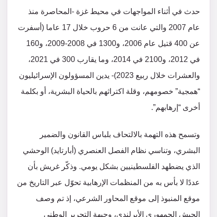
حدث في أثناء المواجهات في محيط غزة -المحاصرة منذ
عام 2007 والتي عانت من 6 حروب خلال 17 عاما (أسفرت
عن 400 قتيل عام 2006، و1300 في 2008-2009، و160
في 2012، و2100 في 2014، وما يقارب 300 في 2021،
والعشرات خلال ربيع 2023)- يدين المسؤولون الإسرائيليون
“همجية” خصومهم، وقلة اكتراثهم بالحياة البشرية، أو بكلمة
أخرى “إرهابهم”.
وتسمح هذه التهمة بالالتحاف بلباس القانون والضمير
البشري، وتناسي نظام الفصل العنصري (أبارتايد) الوحشي
الذي يضطهد الفلسطينيين بشكل يومي. وذكّر غريش بأن
عددًا لا بأس به من المنظمات الإرهابية تحوّل عبر التاريخ من
موقع المنبوذ إلى موقع المحاور الشرعي، إذ تم وصف
الجيش الجمهوري الأيرلندي، وجبهة التحرير الوطني