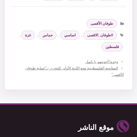
التصنيفات
طوفان الأقصى
الوسوم
#طوفان_الاقصى
,
اساسي
,
حماس
,
غزة
,
فلسطين
وجدوا أجوبتهم يا باسل
المقاومة الفلسطينية تضع اللبنة الأولى للتحرير بـ”عملية طوفان
الأقصى”
موقع الناشر