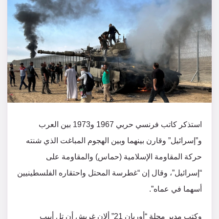
استذكر كاتب فرنسي حربي 1967 و1973 بين العرب
و”إسرائيل” وقارن بينهما وبين الهجوم المباغت الذي شنته
حركة المقاومة الإسلامية (حماس) والمقاومة على
“إسرائيل”، وقال إن “غطرسة المحتل واحتقاره الفلسطينيين
أسهما في عماه”.
وكتب مدير مجلة “أوريان 21” ألان غريش أن تل أبيب