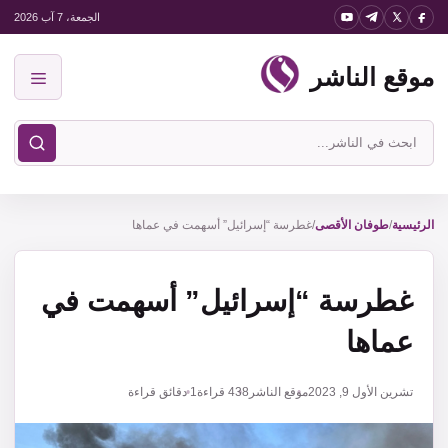
نتقل
الجمعة، 7 آب 2026
لى
موقع الناشر
لمحتوى
القائمة
ابحث
في
موقع
الناشر
الرئيسية
/
طوفان الأقصى
/
غطرسة “إسرائيل” أسهمت في عماها
غطرسة “إسرائيل” أسهمت في
عماها
تشرين الأول 9, 2023
موقع الناشر
438
قراءة
1 دقائق قراءة