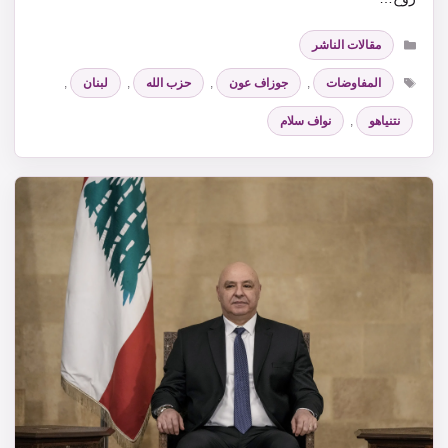
التصنيفات
مقالات الناشر
الوسوم
المفاوضات
,
جوزاف عون
,
حزب الله
,
لبنان
,
نتنياهو
,
نواف سلام