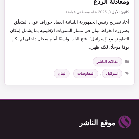
ومعادلة الردع
كانون الأول 3, 2025
بقلم
مصطفى عواضة
أعاد تصريح رئيس الجمهورية اللبنانية العماد جوزاف عون، المتعلّق
بضرورة انخراط لبنان في مسار التسويات الإقليمية بما يشمل إمكان
التفاوض مع “إسرائيل”، فتح الباب واسعًا أمام سجال داخلي لم يكن
يومًا مؤجلًا، لكنّه ظهر…
التصنيفات
مقالات الناشر
الوسوم
اسرائيل
,
المفاوضات
,
لبنان
موقع الناشر