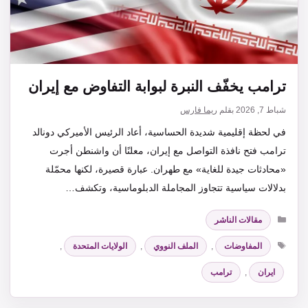
ترامب يخفّف النبرة لبوابة التفاوض مع إيران
شباط 7, 2026
بقلم
ريما فارس
في لحظة إقليمية شديدة الحساسية، أعاد الرئيس الأميركي دونالد
ترامب فتح نافذة التواصل مع إيران، معلنًا أن واشنطن أجرت
«محادثات جيدة للغاية» مع طهران. عبارة قصيرة، لكنها محمّلة
بدلالات سياسية تتجاوز المجاملة الدبلوماسية، وتكشف…
التصنيفات
مقالات الناشر
الوسوم
المفاوضات
,
الملف النووي
,
الولايات المتحدة
,
ايران
,
ترامب