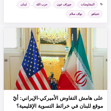
الوسوم
المفاوضات
,
جوزاف عون
,
حزب الله
,
لبنان
,
نتنياهو
,
نواف سلام
على هامش التفاوض الأميركي-الإيراني: أيّ
موقع للبنان في خرائط التسوية الإقليمية؟