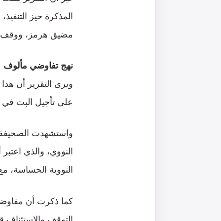
المذكرة حيز التنفيذ،
مضيق هرمز، ووقف الع
نهج تفاوضي مألوف
ويرى التقرير أن هذا 
على تأجيل البت في ا
واستشهدت الصحيفة ب
النووية الحساسة، م
التوقف والاستئناف قب