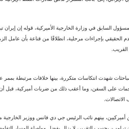
مسؤول السابق في وزارة الخارجية الأميركية، قوله إن إيران تب
دم الحقيقي بإجراءات مرحلية، انطلاقًا من قناعة بأن عامل ا
القريب.
مباحثات شهدت انتكاسات متكررة، بينها خلافات مرتبطة بممر ع
جمات على السفن، وما أعقب ذلك من ضربات أميركية، قبل أن 
 الاتصالات.
أميركيين، بينهم نائب الرئيس جي دي فانس ووزير الخارجية مار
ترامب، بحسب التقرير، لا يزال يفضل مواصلة المسار التفاو