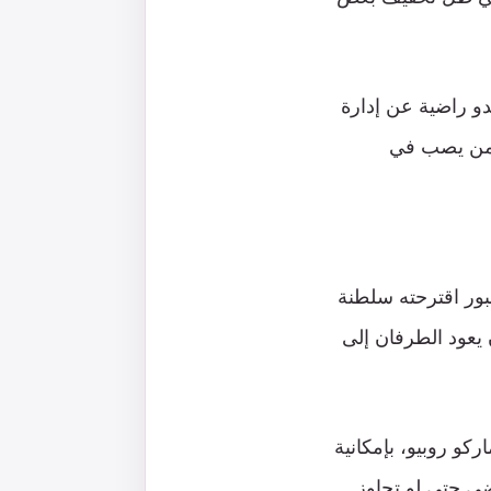
دو راضية عن إدارة
لزمن يصب في
بور اقترحته سلطنة
يعود الطرفان إلى
كو روبيو، بإمكانية
ضي حتى لو تجاوز