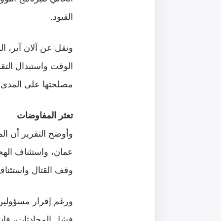
القيود.
ونقل عن آلان آير، ال
الوقت واستبدال التق
مصلحتها على المدى 
تعثر المفاوضات
وأوضح التقرير أن ال
عمان، واستئناف اله
وقف القتال واستئناف
ورغم إقرار مسؤولين 
فشل المحادثات، فإن 