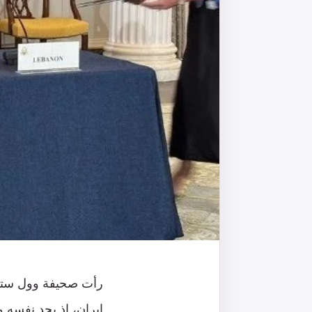
رأت صحيفة وول ستريت
إيران، إذ يجد نفسه