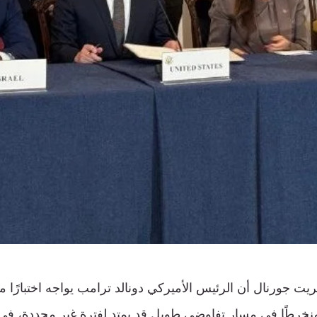
 جورنال أن الرئيس الأميركي دونالد ترامب يواجه اختبارًا مع
 منخرطًا في مسار تفاوضي طويل قد يمتد لفترة غير محددة، ف