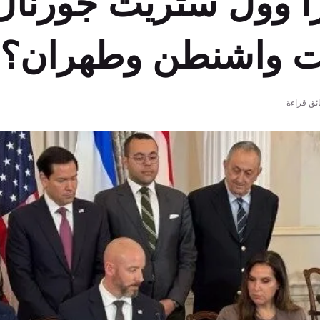
أ وول ستريت جورنال
ت واشنطن وطهران؟