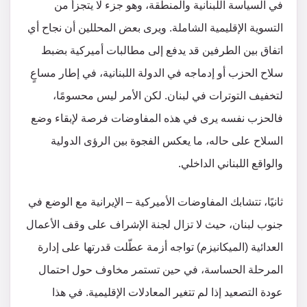
في السياسة اللبنانية والمنطقة، وهو جزء لا يتجزأ من
التسوية الإقليمية الشاملة. ويرى بعض المحللين أن نجاح أي
اتفاق بين الطرفين قد يدفع إلى مطالبات أميركية بضبط
سلاح الحزب أو إدماجه في الدولة اللبنانية، في إطار مساعٍ
لتخفيف التوترات في لبنان. لكن الأمر ليس محسومًا،
فالحزب نفسه يرى في هذه المفاوضات فرصة لإبقاء وضع
السلاح على حاله، ما يعكس الفجوة بين الرؤى الدولية
والواقع اللبناني الداخلي.
ثانيًا، تتشابك المفاوضات الأميركية – الإيرانية مع الوضع في
جنوب لبنان، حيث لا تزال لجنة الإشراف على وقف الأعمال
العدائية (الميكانيزم) تواجه أزمة عطّلت قدرتها على إدارة
المرحلة الحساسة، في حين تستمر مخاوف حول احتمال
عودة التصعيد إذا لم تتغير المعادلات الإقليمية. في هذا