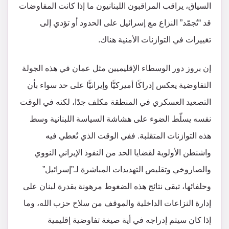
السياق، يراقب المراقبون اللبنانيون ما إذا كانت المفاوضات
قد “تُجمّد” النزاع مع إسرائيل على الحدود أو تؤدي إلى
تغييرات في التوازنات الأمنية هناك.
إن بروز دور الوسطاء الإقليميين مثل عمان في هذه الجولة
التفاوضية يعكس إدراكًا أميركيًّا وإيرانيًّا على حد سواء بأن
التصعيد العسكري في المنطقة مكلف جدًا، لكنه في الوقت
نفسه يسلّط الضوء على هشاشة السياسة اللبنانية وسط
هذه التوازنات المتقلبة. ففي الوقت الذي تُعطي فيه
واشنطن الأولوية لقضايا الحد من النفوذ الإيراني النووي
والصاروخي وتقليص التهديدات المباشرة لـ”إسرائيل”
وحلفائها، تبقى نتائج هذه الضغوط مرهونة بقدرة لبنان على
إدارة النزاعات الداخلية والموقف من سلاح حزب الله، وما
إذا كان سيتم إدراجه في أية صيغة تفاوضية إقليمية