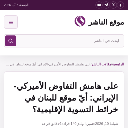
نتقل
الجمعة، 7 آب 2026
لى
موقع الناشر
لمحتوى
القائمة
ابحث
في
موقع
الناشر
الرئيسية
/
مقالات الناشر
/
على هامش التفاوض الأميركي-الإيراني: أيّ موقع للبنان في خرائط التسوية الإقليمية؟
على هامش التفاوض الأميركي-
الإيراني: أيّ موقع للبنان في
خرائط التسوية الإقليمية؟
شباط 10, 2026
حسين الهادي
149
قراءة
1 دقائق قراءة