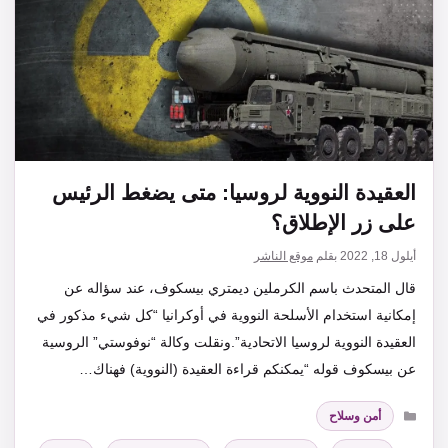
العقيدة النووية لروسيا: متى يضغط الرئيس
على زر الإطلاق؟
أيلول 18, 2022
بقلم
موقع الناشر
قال المتحدث باسم الكرملين ديمتري بيسكوف، عند سؤاله عن
إمكانية استخدام الأسلحة النووية في أوكرانيا “كل شيء مذكور في
العقيدة النووية لروسيا الاتحادية”.ونقلت وكالة “نوفوستي” الروسية
عن بيسكوف قوله “يمكنكم قراءة العقيدة (النووية) فهناك…
التصنيفات
أمن وسلاح
الوسوم