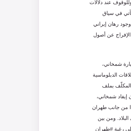
 وللوقوف عند دلالات
تأتي في سياق
 وجود رهان إيراني
 الإفراج عن أصول
يارة شمخاني،
اقات الدبلوماسية
المكلّف بملف
ن إيفاد شمخاني،
ًا من جانب طهران
البلاد. ومن بين
إلى رغبة #طهران