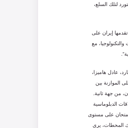
ن ثالث أكبر مستورد لتلك السلع،
قدمها إيران على
 والتكنولوجيا، مع
ة”.
د، عادل هاميزا،
لى الموازنة بين
ن، من جهة ثانية.
قات الدبلوماسية
وامتحان على مستوى
لك المحطات، يرى