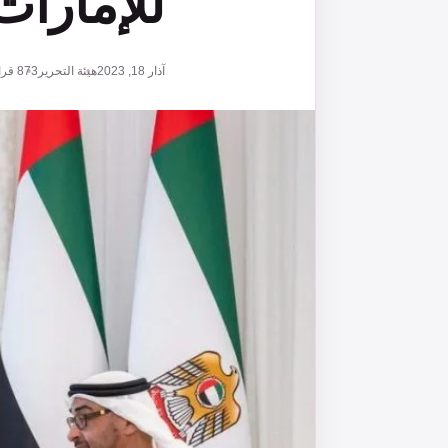
للإمارات
آذار 18, 2023
هيئة التحرير
873
قرا