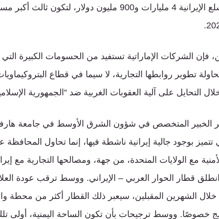
حجم وارداتها من السلع الإيرانية 4 مليارات و900 مليون دولار، لتكو
 فإن الشركات الإماراتية تستفيد من الحسومات الكبيرة التي ت
حاولة تطوير روابطها التجارية، لا سيما في قطاع البتروكيماويات
لال التحايل على آلية العقوبات الغربية ضد “الجمهورية الإسلامي
ير الخبير المتخصص في شؤون الشرق الأوسط في جامعة هارفار
 تتميز بوجود جالية إيرانية ناشطة فيها، إنما تحاول المحافظة ع
لأمنية مع الولايات المتحدة، من جهة، ومصالحها التجارية مع إيرا
نطلق قطار الحوار العربي – الإيراني. ووسط ترقب عودة العلا
 خلال الشهرين المقبلين، سيعبر ذلك القطار أكثر من محطة 
خليج خصوصًا. ووسط ترجيحات بأن تكون الساحة اليمنية، أولى ت