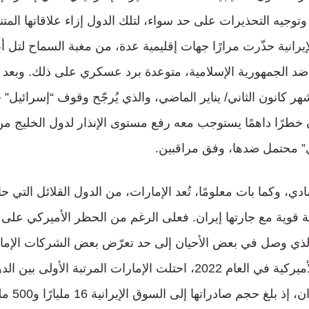
توجيه التحذيرات على حد سواء، لتلك الدول إزاء علاقاتها المتنام
يرانية حذّرت مرارًا جهات إقليمية عدة، من مغبة السماح لتل أ
د الجمهورية الإسلامية، متوعدة برد عسكري على ذلك. وبعد 
 كانون الثاني/ يناير الماضي، والذي يُرجّح وقوف “إسرائيل” خ
خطرًا داهمًا يستوجب معه رفع مستوى الإنذار لدول الخليج من ا
ي” محتمل ضدها، وفق مراقبين.
ي، وكما بات معلومًا، تُعد الإمارات، من الدول القلائل التي 
 قوية مع جارتها إيران. فعلى الرغم من الحظر الأميركي على ال
والذي وصل في بعض الأحيان إلى حد تعرّض بعض الشركات الإمار
قبل وزارة الخزانة الأميركية في العام 2022، احتلت الإمارات المرتبة ا
تصدير السلع 