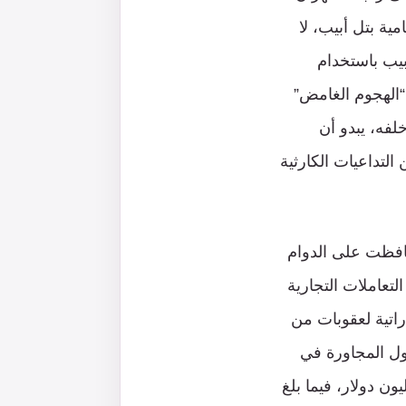
ية بتل أبيب، لا
بيب باستخدام
“الهجوم الغامض”
لفه، يبدو أن
لتداعيات الكارثية
حافظت على الدوام
تعاملات التجارية
اتية لعقوبات من
لأولى بين الدول المجاورة في
إلى إيران، إذ بلغ حجم صادراتها إلى السوق الإيرانية 16 مليارًا و500 مليون دولار، فيما بلغ