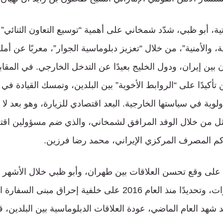
ية، أبو ظبي، شدّد شمخاني على أهمية “توسيع التعاون الثنائي”
ة، والأمنية”، من خلال “تعزيز دبلوماسية الجوار”، معربًا عن أ
ن بين إيران، ودول الخليج بعيدًا عن التدخل الخارجي. في المق
 تأكيدًا على “الروابط الأخوية” بين البلدين، وتمسك القيادة في 
لوية في سياستها الخارجية. البعد اقتصادي للزيارة، وهو بعد لا ي
مثل من خلال الوفد المرافق لشمخاني، والذي ضم مسؤولين اقت
كم المصرف المركزي الإيراني، محمد رضا فرزين.
على وقع تحسن العلاقات بين طهران، وأبو ظبي خلال الأشهر ا
دامت لنحو ست سنوات، وتحديدًا منذ العام 2016 على خلفية إحراق مب
قد شهد العام الماضي، عودة العلاقات الدبلوماسية بين البلدين،