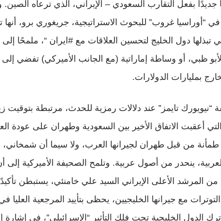
ًا جديدًا بفعل التقارب السعودي – الإيراني، الذي ترعاه الصين.
 في “أوراسيا غروب” للبحوث الاستراتيجية، جريغوري برو، أنها 
ي تبذلها دول الخليج لتحسين العلاقات مع #ايران “، ملمحًا إلى
بو ظبي، أو وساطة إماراتية (مع الجانب الأميركي) تفضي إلى
خارج بمليارات الدولارات.
 “نيويورك تايمز” عند دلالات رمزية للحدث، مرتبطة بتوقيت ز
لتي أعقبت الاتفاق الأخير بين السعودية وطهران على عودة العل
طمأنة من قبل طهران لجيرانها العرب، ولا سيما أن شمخاني، 
 العربية، ينحدر من أصول عربية. وتلمح الصحيفة الأميركية إلى أ
ن المرشد الأعلى الإيراني السيد علي خامنئي، يستبطن تأكيد
وترات مع جيرانها الخليجيين، يحظى بتأييد المرجعية العليا في 
ترك الدول الخليجية تحت فلك التأثير “الإسرائيلي”، في إشارة 