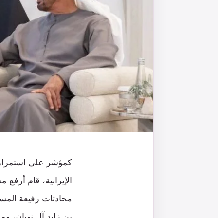
كمؤشر على استمرار ال
الإيرانية، قام أرفع 
محادثات رفيعة المست
بن زايد آل نهيان، وم