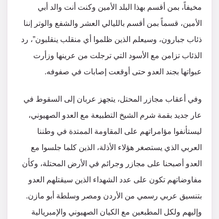
مخيفاً، بمن أقسم بهذا البلد الأمين وكنت أنت والد أبي
الأمين، قسماً بمن أقسم بالليالي العشر والشفع والوتر إننا
ذئاب جبارون، وسيعلم الذين ظلموا أي منقلب ينقلبون”، رد
الذئاب تزامن مع الأسود التي ترجلت من عرينها وزأرت
عبواتها بجند العدو حتى أوقعت إصابات في صفوفه.
وفي أعقاب مجازر المحتل، يتجهز عربان إلى السقوط في
عار جديد بقمة شرم الشيخ التطبيعة مع العدو الصهيوني،
ليستأنفوا مؤامراتهم على المقاومة الممتدة في وطننا
العربي الذي يستصغر هؤلاء الأذلة، الذين كلما جلسوا مع
العدو أصبحنا على مجازر وجرائم في الأرض المحتلة، وكأن
مفاوضاتهم تكون على عدد الشهداء الذين سيقتلهم العدو
بتنسيق عربي رسمي من الأردن ومصر وسلطة أبو مازن.
وإليهم ولكل المطبعين مع الكيان الصهيوني والإمبريالية