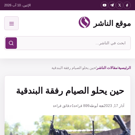
نتقل
الإثنين، 10 آب 2026
لى
موقع الناشر
لمحتوى
القائمة
ابحث
في
موقع
الناشر
الرئيسية
/
مقالات الناشر
/
حين يحلو الصيام رفقة البندقية
حين يحلو الصيام رفقة البندقية
آذار 17, 2023
هبة أبوطه
809
قراءة
1 دقائق قراءة