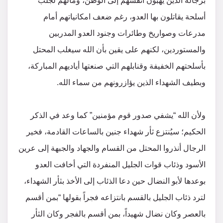
برجاله الذين يهبون أنفسهم إلى الوطن، ومالهم لجلب
أسلحة يقاتلون بها العدو، رغم ضعف امكانياتهم أمام
مدرعات وصواريخ وطائرات وجنود العدو المدربين
والمستوردين، لكنهم على يقين بأن الله سيغلب المحتل
بأسلحتهم الخفيفة وقنابلهم التي صنعتها أياديهم المباركة،
وبطيف الشهداء الذين يؤازرونهم من سماء الله.
ولأن الله “يشفي صدور قوم مؤمنين” كما وعد في الذكر
الحكيم؛ سيُنتزع ثأر شهداء جنين بالساعات القادمة، فخير
الرجال أنذروا المحتل من القسام والجهاد والجبهة إلى عرين
الأسود وذئاب قوات الجليل المنفردة التي أخافت العدو
بوعدها لأبو النضال حين دعا الذئاب إلى الأخذ بثأر الشهداء،
لترد ذئاب الجليل بالقسم بانتزاعه فجراً بقولها “بمن أقسم
بالعصر وكان نضال شهيداً، بمن أقسم بالفجر وكان الثأر