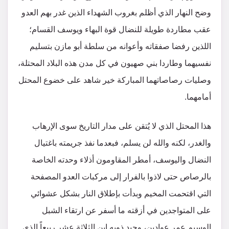
وضح النهار الذي أظلم بغروب الشهداء الذين غدر بهم العدو
عقب مطاردة طويلة للنضال قوة البهاء ويوسف القسام؛
اللذين رفضا صفقاته وأعوانه من سلطة أبو مازن بتسليم
نفسيهما وطاردا بني صهيون في كل مدن هذه البلاد المحتلة،
وصليات رصاصاتهما المباركة خير شاهد على خضوع المحتل
أمامهما.
هذا المحتل الذي لا يُتقن على مدار التاريخ سوى الإرهاب
والغدر، لكنه والله لن يسلم، فبعدما نفذ جريمته باغتيال
النضال واليوسف، أمطر المقاومون أذلاء وحدته الخاصة
بالرصاص حتى لاذوا بالفرار إلى مركبات العدو المصفحة
التي اقتحمت المخيم وبدأت بإطلاق النار بشكل عشوائي
على المتواجدين في أزقته ما أسفر عن ارتقاء الشبل
الوسيم عمر عوادين، وحيد ذويه ابن الثلاثة عشر ربيعاً الذي