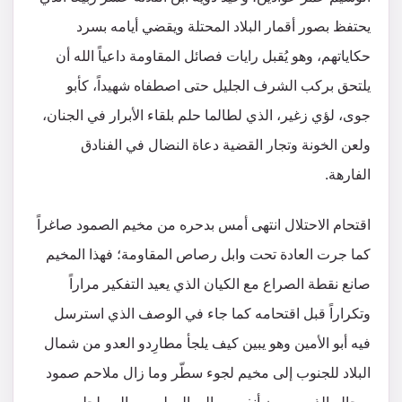
يحتفظ بصور أقمار البلاد المحتلة ويقضي أيامه بسرد
حكاياتهم، وهو يُقبل رايات فصائل المقاومة داعياً الله أن
يلتحق بركب الشرف الجليل حتى اصطفاه شهيداً، كأبو
جوى، لؤي زغير، الذي لطالما حلم بلقاء الأبرار في الجنان،
ولعن الخونة وتجار القضية دعاة النضال في الفنادق
الفارهة.
اقتحام الاحتلال انتهى أمس بدحره من مخيم الصمود صاغراً
كما جرت العادة تحت وابل رصاص المقاومة؛ فهذا المخيم
صانع نقطة الصراع مع الكيان الذي يعيد التفكير مراراً
وتكراراً قبل اقتحامه كما جاء في الوصف الذي استرسل
فيه أبو الأمين وهو يبين كيف يلجأ مطارِدو العدو من شمال
البلاد للجنوب إلى مخيم لجوء سطّر وما زال ملاحم صمود