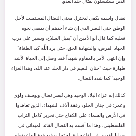
الذين يستبسلون بقتال جند العدو.
نضال واسمه يكفي ليختزل معنى النضال المستميت لأجل
الوطن حتى النصر الذي إن شاء أحدهم أن يمضي نحوه
فعليه كما قال أبو الأمين أن “يقبل السلاح، ويسير على درب
الجهاد الفرض، والشهادة الحق، حتى يرد اللّه كيد الطغاة”.
وإن انتهى الأمر بالمقاوم شهيداً فقد وصل إلى الحياة الأشد
طهارة حيث “جنان النعيم في دار الخلد عند الله، وهذا العزاء
الوحيد” كما شدد النضال.
كذلك إنه عزاء البلاد الوحيد وهي تُبصر نضال ويوسف ولؤي
وعمر؛ في جنان الخلود رفقة آلاف الشهداء، الذين تعاهدوا
في الأرض والسماء على الكفاح حتى تحرير كامل التراب
الفلسطيني، وهذا ما أقسم به النضال القائد الميداني في
سرايا القدس في لقاء سابق له تجلت فيه قوة البهاء بقوله