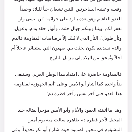
وفعله وعينيه الساحرتين اللتين تشعان حباً للبلاد وحقداً
للعدو الغاشم وهو يعده بالرد على جرائمه “لن ننسى ولن
نغفر لكم، بيننا وبينكم جبال جثث، وأنهار حقد ودم، وعويل،
وثأر طويل”، الثأر الذي لا يُسّد إلاّ برصاصات المقاومة فالدم
والدم تسديده يكون بجثث بني صهيون التي ستتناثر عاجلاً أم
آجلاً وتُمحق من البلاد إلى مزابل التاريخ.
فالمقاومة حاضرة على امتداد هذا الوطن العربي وستبقى
يداً واحدة كما أشار أبو الأمين وعلى “أتم الجهوزية لمقاومة
هذا العدو حتى آخر نفس وآخر قطرة دم”.
وهذا ما أثبتته العقود والأيام وأبو الأمين مؤخراً بقتاله جند
المحتل لآخر قطرة دم طاهرة سالت منه يوم أمس
المشؤوم في مخيم الصمود حيث شارع أبو بكر تحديداً، وفي