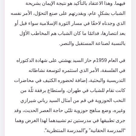
فيهما. وهذا الاعتقاد بالتأكيد هو نتيجة الإيمان بشريحة
الشباب بشكلٍ عام، وبقدرتهم على صنع التحوّل، الأمر نفسه
الذي وجدناه لاحقًا في مسار الثورة الإسلامية سواء قبل أو
بعد انتصارها، فدائمًا ما كان الشباب هم المخاطب الأوّل
بالنسبة لصناعة المستقبل والنصر.
في العام 1959م حاز السيد يهشتي على شهادة الدكتوراه
في الفلسفة، الأمر الذي استثمره لتوسعة نشاطاته
التدريسية والبحثية، إضافة لحضوره الكثيف في محاضرات
كانت تقام للشباب في طهران. واستطاع برفقة ثلّة من
النخب الحوزوية في قم من أمثال السيد رباني شيرازي
وغيره، وضع مناهج حوزوية تلبّي حاجة العصر الحديث، وقد
جرى تطبيقها في مدرستين تم تشييدهما لهذا الغرض وهما
“المدرسة الحقانية” و”المدرسة المنتظرية”.