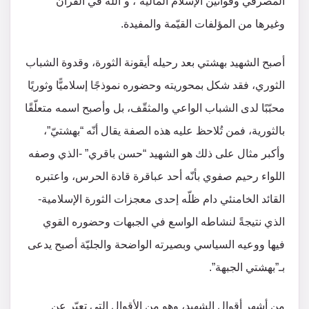
المصرفي وقوانين الإسلام المالية”، و”الله في القرآن”
وغيرها من المؤلفات القيّمة والمفيدة.
أصبح الشهيد بهشتي بعد رحيله أيقونة الثورة، وقدوة الشباب
الثوري، فقد شكل بمحوريته وحضوره نموذجًا إسلاميًّا وثوريًا
محبّبًا لدى الشباب الواعي والمثقّف، بل وأصبح اسمه متعلّقًا
بالثورية، فمن تُلاحظ عليه هذه الصفة يقال أنّه “بهشتيّ”،
وأكبر مثال على ذلك هو الشهيد “حسن باقري” -الذي وصفه
اللواء رحيم صفوي بأنّه أحد عباقرة قادة الحرس، واعتبره
القائد الخامنئي دام ظلّه إحدى معجزات الثورة الإسلامية-
الذي نتيجةً لنشاطه الواسع في الجبهات وحضوره القوي
فيها ووعيه السياسي وبصيرته الواضحة والجليّة أصبح يدعى
بـ”بهشتي الجبهة”.
من أشهر أقوال الشهيد، وهو من الأقوال التي تعبّر عن