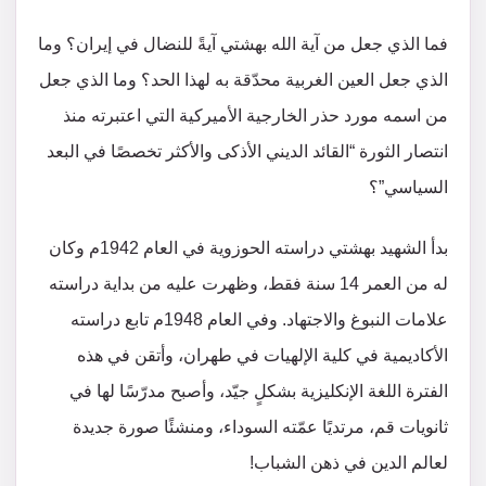
فما الذي جعل من آية الله بهشتي آيةً للنضال في إيران؟ وما
الذي جعل العين الغربية محدّقة به لهذا الحد؟ وما الذي جعل
من اسمه مورد حذر الخارجية الأميركية التي اعتبرته منذ
انتصار الثورة “القائد الديني الأذكى والأكثر تخصصًا في البعد
السياسي”؟
بدأ الشهيد بهشتي دراسته الحوزوية في العام 1942م وكان
له من العمر 14 سنة فقط، وظهرت عليه من بداية دراسته
علامات النبوغ والاجتهاد. وفي العام 1948م تابع دراسته
الأكاديمية في كلية الإلهيات في طهران، وأتقن في هذه
الفترة اللغة الإنكليزية بشكلٍ جيّد، وأصبح مدرّسًا لها في
ثانويات قم، مرتديًا عمّته السوداء، ومنشئًا صورة جديدة
لعالم الدين في ذهن الشباب!