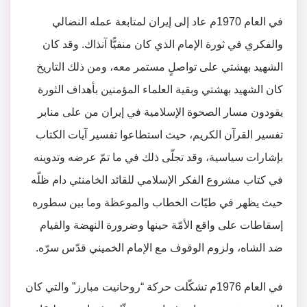
في العام 1970م عاد إلى إيران لمتابعة عمله النضالي
والفكري في ثورة الإمام الذي كان منفيًّا آنذاك. وقد كان
الشهيد بهشتي على تواصلٍ مستمر معه، ومن ذلك التاريخ
كان الشهيد بهشتي وبقية العلماء المؤمنين بأهداف الثورة
يقودون مسار الصحوة الإسلامية في إيران من على منابر
تفسير القرآن الكريم، حيث استطاعوا تفسير آيات الكتاب
بإشارات سياسية، وقد تجلّى ذلك في ما تمّ عرضه وتدوينه
في كتاب مشروع الفكر الإسلامي للقائد الخامنئي دام ظلّه
حيث يظهر في طيّات الخطاب والموعظة وما بين سطوره
إسقاطات على واقع الأمّة حينها وضرورة النهضة والقيام
ضد الشاه، ولزوم الوقوف مع الإمام الخميني قدّس سرّه.
في العام 1976م تشكّلت حركة “روحانيت مبارز” والتي كان