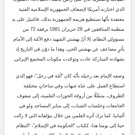
الذي اختارته أمريكا لإضعاف الجمهورية الإسلامية الفتية
معتقدة بأنّها تستطيع هزيمة الجمهورية بذلك، فاغتيل على يد
منظمة المنافقين في 28 حزيران 1981 برفقة 72 من
مسؤولي النظام، إلا أنّ بهشتي الشهيد دفع الأمّة إلى الأمام
بأثرٍ مضاعف عن بهشتي الحي، وهذا ما دوّن في التاريخ إذ
بشهادته المباركة عادت وتوحّدت مكونات المجتمع الإيراني.
وصفه الإمام بعد رحيله بأنّه كان “أمّة في رجل”، فهو الذي
استطاع العمل على عدّة جبهات وفي ساحاتٍ مختلفة
الظروف، متنقّلًا من أروقة الحوزات العلمية، إلى صفوف
الجامعات وجلسات الشباب، إلى منابر المساجد ولو في
ألمانيا. كما ترك أثره العلمي من خلال مؤلفاته التي لا زالت
حيةً إلى يومنا هذا، ككتاب “الحكومة في الإسلام”، “النظام