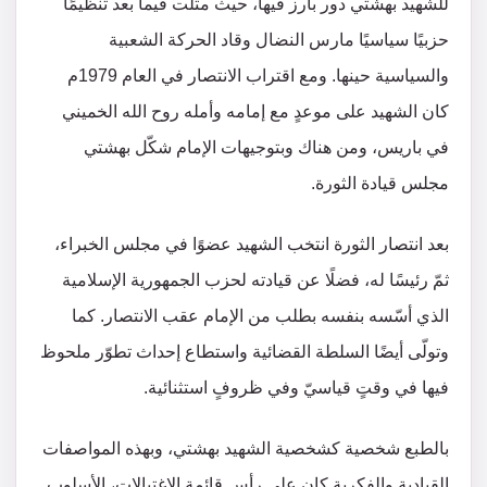
للشهيد بهشتي دور بارز فيها، حيث مثّلت فيما بعد تنظيمًا
حزبيًا سياسيًا مارس النضال وقاد الحركة الشعبية
والسياسية حينها. ومع اقتراب الانتصار في العام 1979م
كان الشهيد على موعدٍ مع إمامه وأمله روح الله الخميني
في باريس، ومن هناك وبتوجيهات الإمام شكّل بهشتي
مجلس قيادة الثورة.
بعد انتصار الثورة انتخب الشهيد عضوًا في مجلس الخبراء،
ثمّ رئيسًا له، فضلًا عن قيادته لحزب الجمهورية الإسلامية
الذي أسّسه بنفسه بطلب من الإمام عقب الانتصار. كما
وتولّى أيضًا السلطة القضائية واستطاع إحداث تطوّر ملحوظ
فيها في وقتٍ قياسيّ وفي ظروفٍ استثنائية.
بالطبع شخصية كشخصية الشهيد بهشتي، وبهذه المواصفات
القيادية والفكرية كان على رأس قائمة الاغتيالات، الأسلوب