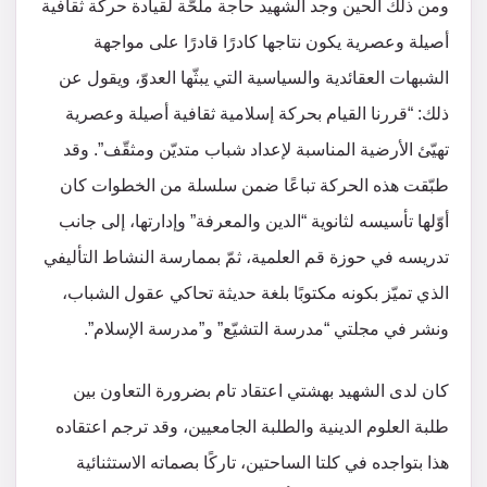
ومن ذلك الحين وجد الشهيد حاجة ملحّة لقيادة حركة ثقافية
أصيلة وعصرية يكون نتاجها كادرًا قادرًا على مواجهة
الشبهات العقائدية والسياسية التي يبثّها العدوّ، ويقول عن
ذلك: “قررنا القيام بحركة إسلامية ثقافية أصيلة وعصرية
تهيّئ الأرضية المناسبة لإعداد شباب متديّن ومثقّف”. وقد
طبّقت هذه الحركة تباعًا ضمن سلسلة من الخطوات كان
أوّلها تأسيسه لثانوية “الدين والمعرفة” وإدارتها، إلى جانب
تدريسه في حوزة قم العلمية، ثمّ بممارسة النشاط التأليفي
الذي تميّز بكونه مكتوبًا بلغة حديثة تحاكي عقول الشباب،
ونشر في مجلتي “مدرسة التشيّع” و”مدرسة الإسلام”.
كان لدى الشهيد بهشتي اعتقاد تام بضرورة التعاون بين
طلبة العلوم الدينية والطلبة الجامعيين، وقد ترجم اعتقاده
هذا بتواجده في كلتا الساحتين، تاركًا بصماته الاستثنائية