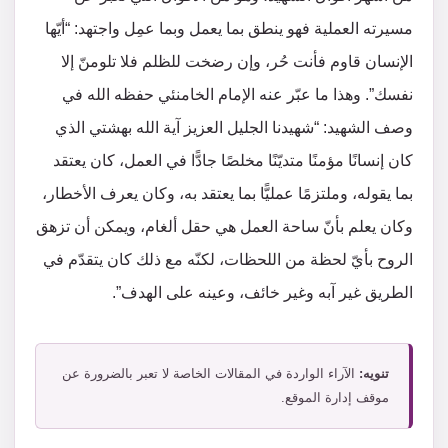
مسيرته العملية فهو ينطق بما يعمل وبما عمِل واجتهد: “أيّها
الإنسان قاوم فأنت حُر، وإن رضخت للظلم فلا تلومنّ إلا
نفسك”. وهذا ما عبّر عنه الإمام الخامنئي حفظه الله في
وصف الشهيد: “شهيدنا الجليل العزيز آية الله بهشتي الذي
كان إنسانًا مؤمنًا متديّنًا مخلصًا جادًّا في العمل، كان يعتقد
بما يقوله، وملتزمًا عمليًّا بما يعتقد به، وكان يعرف الأخطار،
وكان يعلم بأنّ ساحة العمل هي حقل ألغام، ويمكن أن تزهق
الروح بأيّ لحظة من اللحظات، لكنّه مع ذلك كان يتقدّم في
الطريق غير آبه وغير خائف، وعينه على الهدف”.
تنويه:
الآراء الواردة في المقالات الخاصة لا تعبر بالضرورة عن
موقف إدارة الموقع.