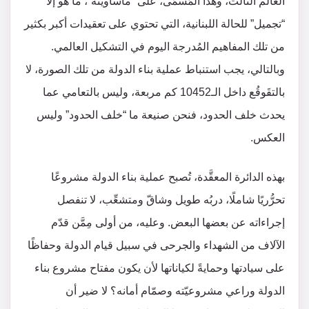
العالم الثالث، وهذا المُسمّى، على “مأساويّته”، ما هو إلا
“تجميل” للحالة اللبنانية، التي تحتوي على تعقيدات أكبر بكثير
من تلك المفاهيم المُدرجة اليوم في التشكيل العالمي.
وبالتالي، يجب استنباط عملية بناء الدولة من تلك الصورة، لا
بالتقَوقُع داخل الـ10452 كم مربعة، وليس بالتعامي عما
يحدث خلف الحدود، فنحن صنيعة ما “خلف الحدود” وليس
العكس.
بهذه الدائرة المعقَّدة، تُصبح عملية بناء الدولة مشروعًا
تحرُّريًا شاملًا، دربُه طويل وشاقّ ومتشعِّب، لا تنفصل
إجراءاته عن بعضها البعض. وعليه، من أولى مِمَّن قدّم
الآلاف من الشهداء والجرحى في سبيل قيام الدولة وحفاظًا
على سيادتها وحمايةً لكياناتها لأن يكون مفتاح مشروع بناء
الدولة وراعي مشروعيّته وصمّام أمانه؟ لا ضير أن