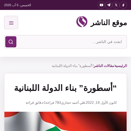
نتقل
الخميس، 6 آب 2026
لى
موقع الناشر
لمحتوى
القائمة
ابحث
في
موقع
الناشر
الرئيسية
/
مقالات الناشر
/
“أسطورة” بناء الدولة اللبنانية
“أسطورة” بناء الدولة اللبنانية
كانون الأول 19, 2022
علي أحمد حجازي
763
قراءة
1 دقائق قراءة