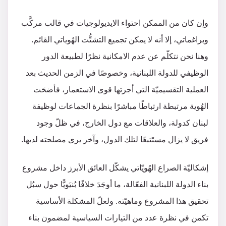
وإن كان من الممكن احتواء الايديولوجيات في قالب مركَّب
وبراغماتي، إلا أنه لا يمكن تجميع التشتُّت الهُوياتي القائم.
وهنا نحن نتكلّم عن عدم الامكانية نظرًا لطبيعة الدور
الوظيفي للدولة اللبنانية، وخصوصًا في الزمن الحديث بعد
العملية التقسيميّة التي أجرتها قوى الاستعمار، فأضحَت
الهُوية مرتبطة ارتباطًا مباشرًا بنظرة الجماعات لوظيفة
لبنان كدولة، والعلاقات مع دول الخارج، في ظلّ وجود
فريق لا يزال مستَتبعًا لتلك الدول، وآخر يرى مصلحته لديها.
إشكاليّة الصراع الهُويّاتي يشكّل العائق الأبرز داخل مشروع
بناء الدولة اللبنانية الفعّالة، ما أوجَدَ خلافًا بُنيَويًّا حول سبُل
تحقيق هذا المشروع وماهيّته. ولعلّ المشكلة الأساسية
تكمن في نظرة عدد من التيارات السياسية لمضمون بناء