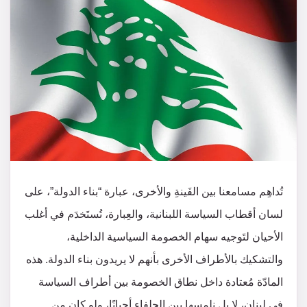
تُداهِم مسامعنا بين الفَينةِ والأخرى، عبارة “بناء الدولة”، على
لسان أقطاب السياسة اللبنانية، والعِبارة، تُستَخدَم في أغلب
الأحيان لتَوجيه سهام الخصومة السياسية الداخلية،
والتشكيك بالأطراف الأخرى بأنهم لا يريدون بناء الدولة. هذه
المادّة مُعتادة داخل نطاق الخصومة بين أطراف السياسة
في لبنان، لا بل نلمسها بين الحلفاء أحيانًا، ولو كان من