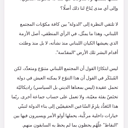
وإلى أي مدى يُتاحُ لنا ذلك أصلًا؟
لا تلتقي النظرة إلى “الدولة” بين كافة مكوّنات المجتمع
اللبناني، وهذا ما يمثّل، في الرأي المنطقي، أصل الأزمة
الذي يعيشها الكيان اللبناني منذ نشأته، لا بل منذ وطئت
أقدام البشر تلك الأرض “المقدّسة”.
ليس ابتكارًا القول أن المجتمع اللبناني متنوّع ومتعدِّد، لكن
المُبتَكَر في القول أن هذا التنوّع لا يمكنه العيش في دولة
تحمل عقيدة (ليس بمعناها الديني بل السياسي) راديكاليّة
تختَصّ بفئة معيّنة، ولا تعمل على حساب جماعة أخرى. ربّما
هذا التَعَدُّد يلزِمُ السّاعين الحقيقيّين إلى بناء الدولة لتبنّي
خيارات داخلية مركَّبة، يحملها أولو الأمر ويسيرون فيها بين
“النقاط” علّهُم يحظون بما لم يحظ به السابقون منهم.