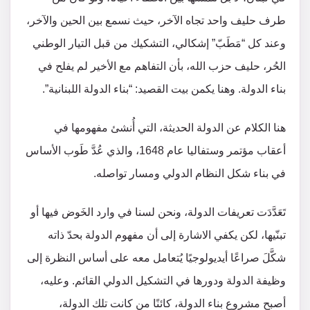
طرف حليف واحد تجاه الآخر، حيث نسمع بين الحين والآخر،
وعند كل “مَطَبّ” إشكالي، التشكيك من قبل التيار الوطني
الحُر، حليف حزب الله، بأن التفاهم مع الأخير لم يفلح في
بناء الدولة. وهنا يكمن بيت القصيد: “بناء الدولة اللبنانية”.
هنا الكلام عن الدولة الحديثة، التي أُنشئ مفهومها في
أعقاب مؤتمر وستفاليا عام 1648، والذي عُدَّ طَوب الأساس
في بناء شكل النظام الدولي ومسار تواصله.
تَعَدَّدَت تعريفات الدولة، ونحن لسنا في وارد الخَوض فيها أو
تبنّيها، لكن يكفي الاشارة إلى أن مفهوم الدولة بحدّ ذاته
شكَّلَ صراعًا أيديولوجيًا يُتعامل معه على أساس النظرة إلى
وظيفة الدولة ودورها في التشكيل الدولي القائم. وعليه،
أصبح مشروع بناء الدولة، كائنًا من كانت تلك الدولة،