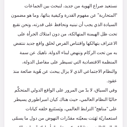
نستعيد صراع الهوية من جديد، لنبحث بين الجماعات
“المتحاربة” عن مفهوم القدرة وكيفية بنائها، وما هو مضمون
السيادة الذي يجب أن نبنيه ونحافظ على قدرته، ونحن نقبع
تحت ظل الهيمنة المتهالكة، من دون امتلاك الجرأة على
الاعتراف بتهالكها واقتناص الفرص لخلق واقع جديد ننتفض
به من تحت الركام وننهض لبناء الدولة. ناهيك عن سمة
المنظمة الاقتصادية التي تسيطر على مفاصل الدولة،
والنظام الاجتماعي الذي لا يزال يبحث عن هُوية ضائعة منذ
عقود.
وفي السياق، لا بدّ من المرور على الواقع الدولي المتحكِّم
حاليًا النظام العالمي، حيث هناك كيان امبراطوري يسيطر
على “مناهج” الترابط العالمي، ويَستَتبِع خلفه كيانات
استعماريّة نَهَبَت بمعيّته مقدّرات النهوض من دول ما يسمّى