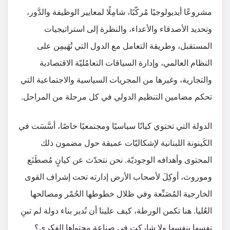
مشروعًا أيديولوجيًا مُركّبًا، شامِلًا لمعايير الوظيفة والدَّور،
وتحديد الأصدقاء والأعداء، والنظرة إلى استراتيجيات
المستقبل، وطريقة التعامل مع الدول التي تُهَيمِن على
النظام العالمي، وإدارة السياقات التعامُليّة الاقتصادية
والتجارية، وغيرها من المجريات السياسية والاجتماعية التي
تحكم مضامين التنظيم الدولي في كل مرحلة من المراحل.
الدولة التي تحتوي كيانًا سياسيًا ومجتمعيًا خاصًا، أسَّسَت في
الكَينونة اللبنانية لإشكاليّات عميقة حول مضمون ذلك
المحتوى وأهدافه الوجوديّة. نحن نتحدّث عن كيانٍ مُصطَنَع
وموروث، أوكِلَ لأصحاب الأرض إدارته تحت إشراف القوى
الخارجية المُصَنِّعة وفي ظلال خطوطها الحُمْر ومصالحها
العُليا. هنا تكمن الورطة، كيف علينا أن نُدير بناء دولة لم تبنِ
نفسها بنفسها ولا شاركت في صناعة محتواها الفكري؟