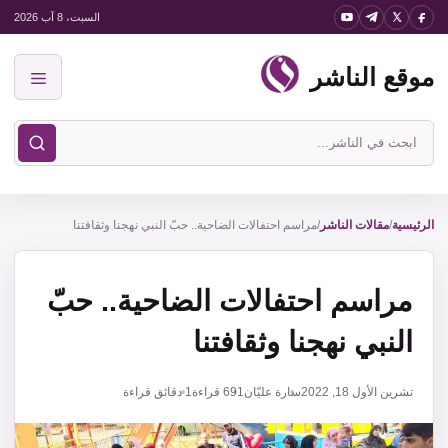
نتقل
السبت، 8 آب 2026
لى
موقع الناشر
لمحتوى
القائمة
ابحث
في
موقع
الناشر
الرئيسية
/
مقالات الناشر
/
مراسم احتفالات الضاحية.. حبّ النبي نهجنا وثقافتنا
مراسم احتفالات الضاحية.. حبّ
النبي نهجنا وثقافتنا
تشرين الأول 18, 2022
سارة عليّان
691
قراءة
1 دقائق قراءة