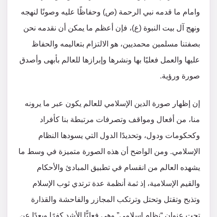
وامام ما قدمه نبي الرحمة (ص) وحفاظًا عليه وصونًا لنهجه
ونهج آل بيت النبوة (ع)، فإن أعظم ما يمكن أن نقدمه نحن
بصفتنا مسلمين محمديين، هو الالتزام بتعاليمه والحفاظ
عليها والعمل فعليًا بها ونشرها وإبرازها للعالم بأبهى وأصدق
صورة ورؤية.
إن إظهار صورة الدين الإسلامي للعالم يكون عبر ما يرونه
منا، من أفعال ومواقف وتصرفات مرتبطة بنا كأفراد
وكحكومات ودول، وتحديدًا الدول التي يسودها النظام
الإسلامي. ومن الواضح أن هذه الصورة متميزة في وسط ما
يشهده العالم من انقسام في تطبيق المبادئ والأحكام
والقيم الإسلامية، إذ ثمة أنظمة عدة ترتدي ثوب الإسلام
وتذبح وتقتل وتحتل وترتكب المجازر والفاحشة والقذارة
تحت عنوان “نظام إسلامي” وهي فعليًّا الأشد كفرًا وبعدًا عن