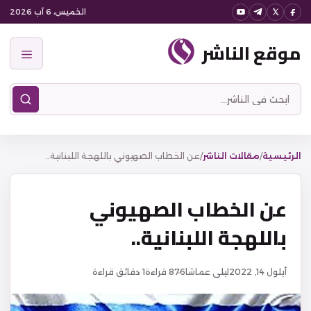
نتقل
الخميس، 6 آب 2026
لى
موقع الناشر
لمحتوى
القائمة
ابحث
في
موقع
الناشر
الرئيسية
/
مقالات الناشر
/
عن الخطاب الصهيوني باللهجة اللبنانية..
عن الخطاب الصهيوني
باللهجة اللبنانية..
أيلول 14, 2022
ليلى عماشا
876
قراءة
1 دقائق قراءة