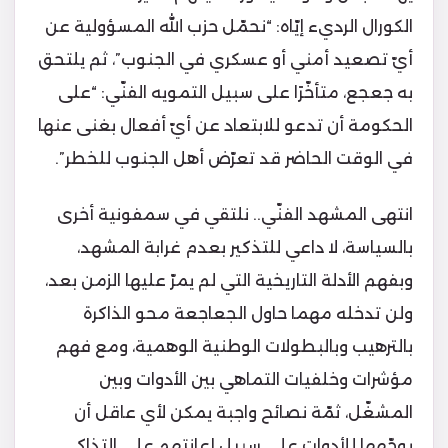
الكورال الرديء إيّاه: “نحمّل حزب الله المسؤولية عن
أيّ تصعيد أمني أو عسكري في الجنوب”، ثم يلتحق
به جعجع، متأخّرًا على سبيل التمويه الفنّي: “على
الحكومة أن تدعو للابتعاد عن أيّ أفعال بغنى عنها
في الوقت الحاضر قد تعرّض أهل الجنوب للخطر”.
انتهى المشهد الفنّي.. نلتقي في سمفونية أخرى
بالسياسة، لا داعي للتذكير بعدم غرابة المشهد،
وبفهم الأدلة التاريخية التي لم يمرّ عليها الزمن بعد،
ولن تدخله مهما حاول الجعاجعة محو الذاكرة
بالترهيب وبالبطولات الوطنية الوهمية، ومع فهم
مؤشرات وخلفيات التماهي بين الأدوات وبين
المشغّل، ثمّة نصائح واجبة يمكن لأي عاقل أن
يوجّهها للأدوات على سبيل إعانتهم على التذاكي