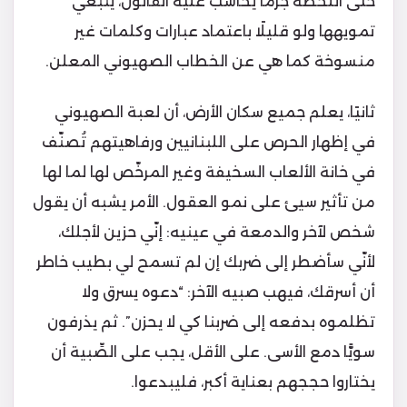
حتى اللحظة جرمًا يحاسب عليه القانون، ينبغي
تمويهها ولو قليلًا باعتماد عبارات وكلمات غير
منسوخة كما هي عن الخطاب الصهيوني المعلن.
ثانيًا، يعلم جميع سكان الأرض، أن لعبة الصهيوني
في إظهار الحرص على اللبنانيين ورفاهيتهم تُصنّف
في خانة الألعاب السخيفة وغير المرخّص لها لما لها
من تأثير سيئ على نمو العقول. الأمر يشبه أن يقول
شخص لآخر والدمعة في عينيه: إنّي حزين لأجلك،
لأنّي سأضطر إلى ضربك إن لم تسمح لي بطيب خاطر
أن أسرقك، فيهب صبيه الآخر: “دعوه يسرق ولا
تظلموه بدفعه إلى ضربنا كي لا يحزن”. ثم يذرفون
سويًّا دمع الأسى. على الأقل، يجب على الصِّبية أن
يختاروا حججهم بعناية أكبر، فليبدعوا.