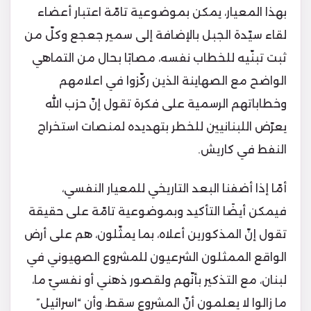
بهذا المعيار، يمكن بموضوعية تامّة اعتبار أعضاء
لقاء سيّدة الجبل بالإضافة إلى سمير جعجع وكلّ من
ثبت تبنّيه للخطاب نفسه، مصابًا بحال من التماهي
الواضح مع الصهاينة الذين ركّزوا في اعلامهم
وخطاباتهم الرسمية على فكرة تقول إنّ حزب الله
يعرّض اللبنانيين للخطر بتهديده لمنصات استخراج
النفط في كاريش.
أمّا إذا أضفنا البعد التاريخي للمعيار النفسي،
فيمكن أيضًا التأكيد وبموضوعية تامّة على حقيقة
تقول إنّ المذكورين أعلاه، بما يمثّلون، هم على أرض
الواقع الممثلون الشرعيون للمشروع الصهيوني في
لبنان، مع التذكير بأنّهم ولقصور ذهني أو نفسيّ ما،
ما زالوا لا يعلمون أنّ المشروع سقط، وأن “اسرائيل”