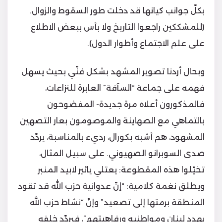
بكلّ جوانب كيانها قد دخلت طور السقوط والزوال.
(للمشككين راجعوا التاريخ ولا بأس ببعض الاطلاع
على علم الاجتماع وأطوار الدول).
وبحال أردنا تصوير المشهد بشكل فنّي بحيث يسهل
فهمه على جماعة “السآفة” العابرة للنزاعات،
فالمذكورون أعلاه مرة جديدة- المفضوحون
بالتماهي مع الصهاينة والموصومون بعار التصهين
المشهود، هم أشبه بكورال، رديء بالمناسبة، يردّد
صدى السوبرانو الصهيوني. على سبيل المثال،
تخيّلوا هذه المقطوعة: يعتلي يائير لابيد​ المنبر
ويطلق نغمة كلامية: “إنّ عدوانية حزب الله​ قد تقود
المنطقة برمتها إلى تصعيد” وإنّ “نشاط حزب الله
يهدد ​لبنان​ ومواطنيه ورفاهيتهم”، فيردّد خلفه