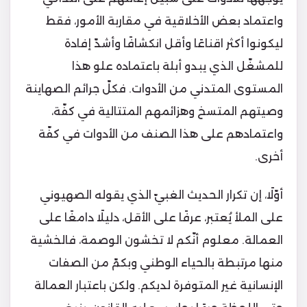
واعتماد بعض الأخلاقية في مقاربة الأمور، فقط
ليكونوا أكثر اقناعًا وأقل انكشافًا وأشدّ إفادة
للمشغّل الذي يبدو أبلهَ باعتماده علو هذا
المستوى المتدني من الأدوات. فكلّ جرائم الصهاينة
وصيتهم المتسخ وهزائمهم المتتالية في كفّة،
واعتمادهم على هذا الصنف من الأدوات في كفّة
أخرى.
أوّلًا، إن تكرار الحديث الغبيّ الذي يقوله الصهيوني
على الملأ يُعتبر، عرفًا على الأقل، دليلًا دامغًا على
العمالة. معلوم أنّكم لا تخشون الوصمة، فالخشية
منها مرتبطة بالحياء الوطني وبكمّ من الصفات
الإنسانية غير المتوفرة لديكم. ولكن باعتبار العمالة