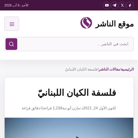
نتقل
الأحد، 9 آب 2026
لى
موقع الناشر
لمحتوى
القائمة
ابحث
في
موقع
الناشر
الرئيسية
/
مقالات الناشر
/
فلسفة الكيان اللبنانيّ
فلسفة الكيان اللبنانيّ
كانون الأول 24, 2021
د. مازن أبو دية
1,219
قراءة
1 دقائق قراءة