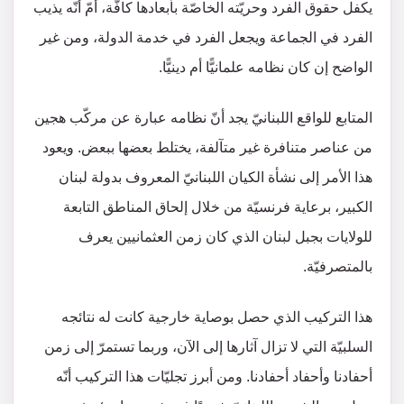
يكفل حقوق الفرد وحريّته الخاصّة بأبعادها كافّة، أمّ أنّه يذيب
الفرد في الجماعة ويجعل الفرد في خدمة الدولة، ومن غير
الواضح إن كان نظامه علمانيًّا أم دينيًّا.
المتابع للواقع اللبنانيّ يجد أنّ نظامه عبارة عن مركّب هجين
من عناصر متنافرة غير متآلفة، يختلط بعضها ببعض. ويعود
هذا الأمر إلى نشأة الكيان اللبنانيّ المعروف بدولة لبنان
الكبير، برعاية فرنسيّة من خلال إلحاق المناطق التابعة
للولايات بجبل لبنان الذي كان زمن العثمانيين يعرف
بالمتصرفيّة.
هذا التركيب الذي حصل بوصاية خارجية كانت له نتائجه
السلبيّة التي لا تزال آثارها إلى الآن، وربما تستمرّ إلى زمن
أحفادنا وأحفاد أحفادنا. ومن أبرز تجليّات هذا التركيب أنّه