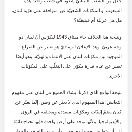
جعل من الشعب اللبنانيّ شعوبًا في شعب واحد؛ هذه
الشعوب أو المكوّنات الشعبيّة غير متوافقة على هوّية لبنان،
هل هي عربيّة أم فينيقيّة؟
ونتيجة هذا الخلاف جاء ميثاق 1943 ليكرّس أنّ لبنان ذو
وجه عربيّ. وهذا الإعلان الرماديّ هو تعبير عن الصراع
الموجود بين مكوّنات لبنان على الانتماء والهويّة، وهو أيضًا
تعبير عن عدم قدرة مكوّن على التغلّب على المكوّنات
الأخرى.
نتيجة الواقع الذي ذكرنا، يشدّد الجميع في لبنان على مفهوم
التعايش؛ هذا المفهوم الذي لا يعبّر عن وطن، إنّما يعبّر عن
كيان يضمّ إثنيّات ومكوّنات متعددة ومختلفة في الرؤى
والأيديولوجيا، ولأنّها توجد على أرض واحدة فإنها تحتاج دائمًا
إلى أن يتعايش بعضها مع بعض، وأن يسود التفاهم والحوار