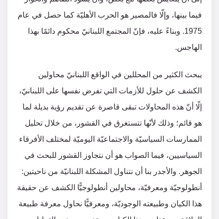
فيما بينها، وإلّا فالمصير هو الحرب الأهليّة كما حصل في عام
1975. وبناءً عليه، فإنّ المجتمع اللبنانيّ محكوم دائمًا بهذا
الهاجس.
يبحث الكثير من المحللين في الواقع اللبنانيّ محاولين
الكشف عن حلول للأزمات التي تفرض نفسها على اللبنانيّ،
إلّا أنّ هذه المحاولات تبقى قاصرة عن تقديم رؤية بديلة لما
هو قائم؛ وذلك لأنّها تتستغرق في القشور، من خلال تحليل
الممارسات السياسيّة والاجتماعيّة اليوميّة لمختلف الأفرقاء
السياسيين، فيما الصواب هو أن نتجاوز القشور للبحث في
الجوهر. والأجدر بنا أن نتناول المشكلة اللبنانيّة من ناحيتين:
أنطولوجيّة ومعرفيّة، محاولين أنطولوجيًّا الكشف عن حقيقة
هذا الكيان وطبيعته الوجوديّة، ومعرفيًّا نحاول معرفة طبيعة