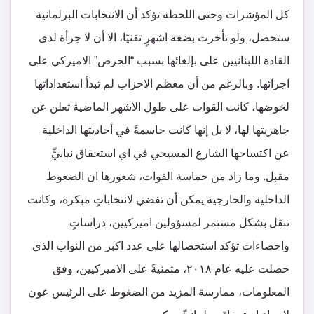
كل المؤشرات وحتى اللحظة تؤكد أن الانتخابات البرلمانية
ستحصل، ولو تأخرت بضعة اشهرٍ تقنيًا، الا أن لا جرأة لدى
القادة اللبنانيين على بإلغائها بسبب “الحرص” الاميركي على
اجرائها. وبالرغم من أن معظم الاحزاب لم تبدأ استعداداتها
لخوضها، كانت القوات على طول الاشهر الماضية تعلن عن
جاهزيتها لها، لا بل إنها كانت حاسمةً في أحاديثها الداخلية
عن اكتساحها الشارع المسيحي في اي استحقاق نيابيٍّ
مقبل. وما زاد من حماسة القوات، شعورها ان الضغوط
الداخلية والخارجية يمكن أن تفضي لانتخاباتٍ مبكرة، وكانت
تنقل بشكل مستمر لمسؤولين اميركيين، دراساتٍ
واحصاءات تؤكد استحصالها على عدد اكبر من النواب الذي
حصلت عليه عام ٢٠١٨، متمنيةً على الاميركيين، وفق
المعلومات، ممارسة المزيد من الضغوط على الرئيس عون