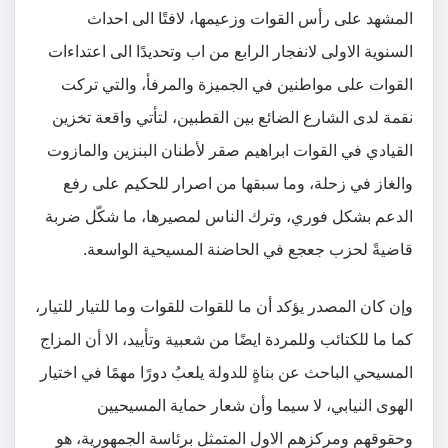
المشهد على رأس القوات وزعيمها، لافتًا الى احداث
السنوية الاولى لانفجار الرابع من اب وتحديدًا الى اعتداءات
القوات على مواطنين في الجميزة والمرفأ، والتي تركت
نقمة لدى الشارع الضائع بين القطبين، لتأتي واقعة تخزين
القيادي في القوات ابراهيم صقر لأطنان البنزين والمازوت
والغاز في زحلة، وما سبقها من اصرار للحكيم على رفع
الدعم بشكل فوري، وترك الناس لمصيرها، ما شكّل ضربة
قاضيةً لحزب جعجع في الحاضنة المسيحية الواسعة.
وإن كان المصدر يؤكد أن ما للقوات للقوات وما للتيار للتيار،
كما ما للكتائب وللمردة ايضًا من شعبية وتأييد، الا أن المزاج
المسيحي الباحث عن بناةٍ للدولة يلعبُ دورًا مهمًا في اختيار
الهوى النيابي، لا سيما وأن شعار حماية المسيحيين
وحقوقهم ومركزهم الاول المتمثل برئاسة الجمهورية، هو