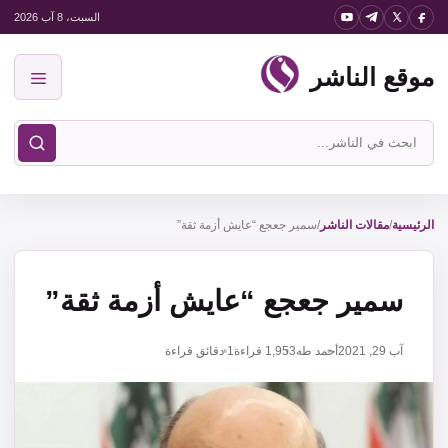
نتقل
السبت، 8 آب 2026
لى
موقع الناشر
لمحتوى
القائمة
ابحث
في
موقع
الناشر
الرئيسية
/
مقالات الناشر
/
سمير جعجع “عايش أزمة ثقة”
سمير جعجع “عايش أزمة ثقة”
آب 29, 2021
أحمد طه
1,953
قراءة
1 دقائق قراءة