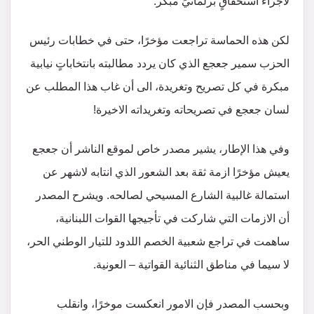
لاجراء استحقاقٍ برلمانيٍّ مبكر.
لكن هذه الحماسة تراجعت مؤخرًا، حتى في خطابات رئيس
الحزب سمير جعجع الذي كان يردد مطالبته بانتخاباتٍ نيابية
مبكرة في كل تصريح وتغريدة، الى أن غاب هذا المطلب عن
لسان جعجع في تصريحاته وتغريداته الاخيرة!
وفي هذا الإطار، يشير مصدر خاص لموقع الناشر أن جعجع
يعيش مؤخرًا ازمة ثقة بعد الشعور الذي انتابه لاشهر عن
استمالة غالبية الشارع المسيحي لصالحه. ويشرح المصدر
أن الازمات التي شاركت في تأجيجها القوات اللبنانية،
ساهمت في تراجع شعبية الخصم اللدود للتيار الوطني الحر،
لا سيما في مناطق الثنائية القواتية – العونية.
وبحسب المصدر فإن الامور انعكست موخرًا، وانقلب