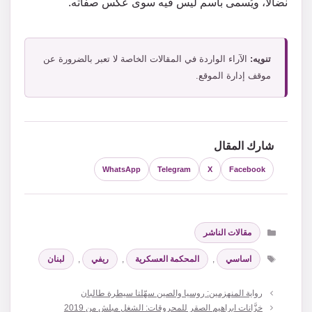
نضالًا، ويُسمى باسم ليس فيه سوى عكس صفاته.
تنويه:
الآراء الواردة في المقالات الخاصة لا تعبر بالضرورة عن
موقف إدارة الموقع.
شارك المقال
WhatsApp
Telegram
X
Facebook
التصنيفات
مقالات الناشر
الوسوم
اساسي
,
المحكمة العسكرية
,
ريفي
,
لبنان
رواية المنهزمين: روسيا والصين سهّلتا سيطرة طالبان
خزَّانات ابراهيم الصقر للمحروقات: الشغل مبلش من 2019