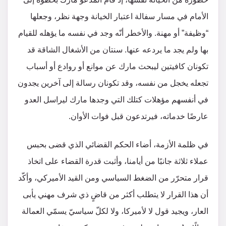
الأمام في مسار سفالة اعتبار الخيانة وجهة نظر، وجعلها
“وظيفة” أو مهنة. والأخطر أنّه وجد في نفسه ما يؤهله للقيام
بها ولم يجد ما يردعه عنها. سنتان من الأشغال الشاقة قد
تكونان كافيتين ليبحث مارك عن موانع أو روادع أو أسباب
تجعله يخجل من نفسه، وقد تكونان رسالة إلى آخرين يجدون
في أنفسهم مؤهلات كتلك التي وجدها مارك ليراسل العدو
عارضًا خدماته، فيرتدعون قبل فوات الأوان.
في ظلمة الأزمة، أضاء الحكم القضائي الذي قضى بحبس
عملاء ثلاثة جانبًا من أيامنا، وأثبت قدرة القضاء على اتخاذ
قرار متحرّر من الضغط السياسي ومن القيد الأميركي، وأكّد
أن هذا القرار لا يتطلب أكثر من قاضٍ ذي شرف مهني يأبى
العار، ويجيد قول لا لأميركا، ولا لكلّ سياسيّ يسمّي العمالة