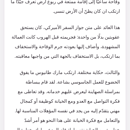
وقاحة ساعيًا إلى إقامة ممتعة في ربوع أرض تعرف جيّدًا ما
ارتكب ان كان يظنّ أن الأرض تنسى.
هذا العائد على متن جواز السفر الأميركي، كان يستحق
عقوبتين بدلًا من واحدة: فجريمته قبل الهروب كانت العمالة
المشهودة، وأضاف إليها بعودته جرم الوقاحة والاستخفاف
بما ارتكب، بل الاستخفاف بالجهة التي من واجبها معاقبته.
والثالث، حكاية مختلفة. ارتكب مارك طانيوس ما يفوق
الخضوع للعمل الجاسوسي بشاعة. لقد قام ببساطة
بمراسلة الصهاينة ليعرض عليهم خدماته. وقد تعاطى مع
فكرة التواصل مع العدو ومع الخيانة كوظيفة أو كمجال
مهني يتقدّم إليه من يجد في نفسه المؤهلات المناسبة لها.
والتعامل مع فكرة الخيانة على هذا النحو هو أمر أشدّ
خطورة من الخيانة نفسها، إذ قام المدعو مارك بخطوة إلى