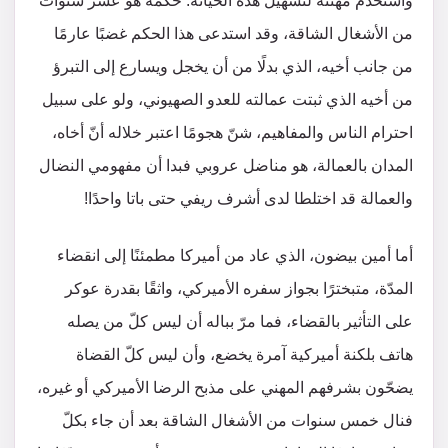
واستخدم مهنته لتسهيل هذه الخيانة. حكمه هو عشر سنوات
من الأشغال الشاقة، وقد استدعى هذا الحكم غضبًا عارمًا
من جانب أخيه، الذي بدلًا من أن يخجل ويسارع إلى التبرؤ
من أخيه الذي ثبتت عمالته للعدو الصهيوني، ولو على سبيل
احترام الناس والمفاهيم، شنّ هجومًا اعتبر خلاله أنّ أخاه،
المدان بالعمالة، هو مناضل عروبي فبدا أن مفهومي النضال
والعمالة قد اختلطا لدى أشرف ريفي حتى باتا واحدًا!
أما أمين بيضون، الذي عاد من أميركا مطمئنًا إلى انقضاء
المدّة، متبخترًا بجواز سفره الأميركي، واثقًا بقدرة عوكر
على التأثير بالقضاء، فما مرّ بباله أن ليس كلّ من يصله
هاتف بلكنة أميركية آمرة يخضع، وأن ليس كلّ القضاة
يضحّون بشرفهم المهني على مذبح الرضا الأميركي أو غيره،
فنال خمس سنوات من الأشغال الشاقة بعد أن جاء بكلّ