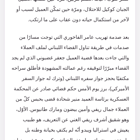
الجبان كوكيل للاحتلال، ومرّة حين تمكّن العميل لسبب أو
لآخر من استكمال حياته دون عقاب على ما ارتكب.
بعد صدمة تهريب عامر الفاخوري التي توجت مسارًا من
صدمات في طريقة تناول القضاء اللبناني لملف العملاء
والتي جاءت بعدها قضية العميل جعفر غضبوني الذي لم يجد
القضاء مبرّرًا لتوقيفه رغم عمالته المشهودة فأطلق سراحه
مكتفيًا بحجز جواز سفره اللبناني (وترك له جواز السفر
الأميركي)، برز يوم الأمس حكم قضائي صادر عن المحكمة
العسكرية برئاسة العميد منير شحادة قضى بحبس كلّ من
العملاء جمال ريفي وأمين بيضون ومارك طانيوس. الأوّل،
وهو شقيق أشرف ريفي الغني عن التعريف، هو طبيب
يعيش في استراليا ويبدو أنّه لم يكتفِ بخيانة وطنه بل