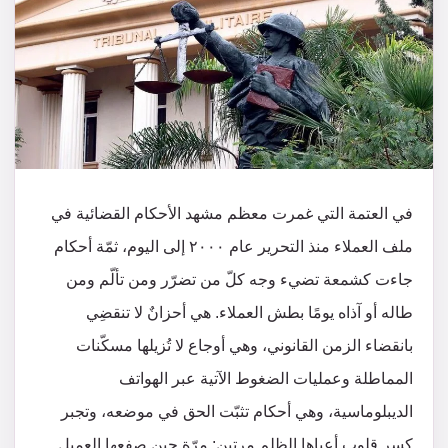
في العتمة التي غمرت معظم مشهد الأحكام القضائية في
ملف العملاء منذ التحرير عام ٢٠٠٠ إلى اليوم، ثمّة أحكام
جاءت كشمعة تضيء وجه كلّ من تضرّر ومن تألّم ومن
طاله أو آذاه يومًا بطش العملاء. هي أحزانٌ لا تنقضِي
بانقضاء الزمن القانوني، وهي أوجاع لا تُزيلها مسكّنات
المماطلة وعمليات الضغوط الآتية عبر الهواتف
الديبلوماسية، وهي أحكام تثبّت الحق في موضعه، وتجبر
كسر قلوب أعياها الظلم مرتين: مرّة حين صفعها العميل