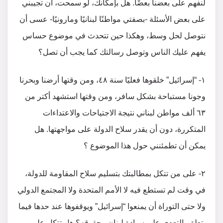
لنفهم على بعضنا بعضًا. هل بإمكانك، لو سمحت، أن تجيبني
على بعض الأسئلة -بصفتي مواطنًا لبنانيًا ومارونيًا- عسى أن
نتوصل لحل وسط، وهكذا حين تتحدث في موضوع حساس
يفهم عليك الناس وتوصل رسالتك كما يجب أن تصل؟
١- “إسرائيل” خلقوها فعليًا سنة ٤٨، ومن وقتها أرضنا وبحرنا
وجونا مستباحة بشكل سافر، ومن وقتها استشهد أكتر من
٦٣ ألف مواطن لبناني نتيجة الاجتياحات والاعتداءات
المتكررة، دون أن يقدر سلاح الدولة على مواجهتها. هل
يمكن أن تطمئنني حول هذا الموضوع ؟
٢- على من تتكل بمطالبتك بتسليم سلاح المقاومة للدولة،
في وقت لم تستطع فيه لا الأمم المتحدة ولا المجتمع الدولي
ولا حتى التوراة أن يمنعوا “إسرائيل” ويوقفوها عند حدها فيما
يتعلق بالتعدي على سيادة لبنان وحقوقه؟ هل تتكل على