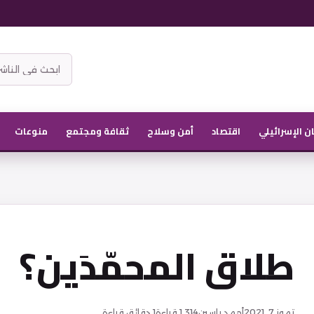
ابحث
في
موقع
الناشر
ان الإسرائيلي
اقتصاد
أمن وسلاح
ثقافة ومجتمع
منوعات
طلاق المحمّدَين؟
تموز 7, 2021
أحمد ياسين
1,314
قراءة
1 دقائق قراءة