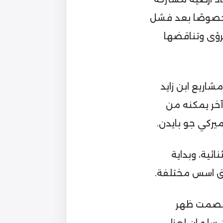
خصوصًا بعد فشل
الرؤى وتناقضها
اريع ابن زايد
 آخر يمكنه من
ميركي جو بايدن.
ائية، وبداية
وفق اسس مختلفة.
ي قصمت ظهر
 سلمان لعزل