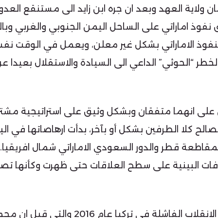
ن ولاية العهد وبعد ان جره ابن زايد الى مستنقع العدو
فوذ اماراتي على الساحل اليمن الجنوبي والغربي وبال
نفوذ الاماراتي بشكل غير معلن، ويعمل في الوقت نف
طر “الحوثي” الداعي الى السيادة والاستقلال بعيدا عن
ن على انهما متفقان وبشكل وثيق على استراتيجية مش
لح كلا الطرفين بشكل أو بآخر، بدأت ارهاصاتها في ال
مقاطعة قطر والدور السعودي الاماراتي شمال افريقيا. 
افات البينية على سطح العلاقات حتى ظهرت وكأنها تصد
بدايةً، بعد محاولة الانقلاب الفاشلة في تركيا عا