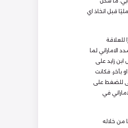
بي، ما شكل
ًا قبل اتخاذ اي
 للعلاقة
د الاماراتي لما
ابن زايد على
و بآخر، فكانت
ًى للضغط على
اماراتي في
ا من خلاله