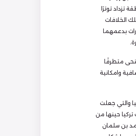
 تزداد توترًا
لك الخلافات
ارات بدعمهما
.
منحى متطرفًا
افية وامكانية
يا والتي جعلت
تركيا حينها من
حمد بن سلمان