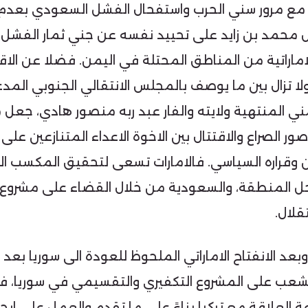
ور مع مرور سني الحرب واستفحال الفشل السعودي بعدم 
ل محمد بن زايد على تحييد نفسه عن جني ثمار الفشل ب
الاماراتية من المناطق المحتلة في اليمن. فضلا عن الاق
ولا تزال بين ما يوصف بالمجلس الانتقالي الجنوبي المدعوم
ني المنتهية ولايته والفار عبد ربه منصور هادي، جعل
 الصراع والاقتتال بين الاخوة الاعداء المتنازعين على
ن وقراره السياسي. فالامارات تسعى لتحقيق المكسب ا
ل المنطقة، والسعودية من خلال القضاء على مشروع حر
قلال.
بعد الانفتاح الاماراتي الملحوظ للعودة الى سوريا بعد 
لشعب على المشروع التكفيري والتقسيمي في سوريا،
 العلاقة مع تركيا بناءً على ما تقدم والعمل على ايج