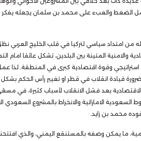
عديدة ذات بعد خلافي بين المشروعين الاخواني والوها
امل الضغط والعبء على محمد بن سلمان يجعله يفكر ملي
ثله من امتداد سياسي لتركيا في قلب الخليج العربي نظرًا
ية والامنية المتينة بين البلدين، تشكل عائقا امام التمد
ستراتيجي وقوة اقتصادية كبرى في المنطقة. لذا عمل 
ضرورة قيادة انقلاب في قطر او تغيير رأس الحكم بشكل ا
لاقتصادية بعد فشل الانقلاب لأسباب كثيرة، في مسع
ط السعودية الاماراتية والانخراط بالمشروع السعودي ال
وده محمد بن زايد.
 أهمية، ما يمكن وصفه بالمستنقع اليمني، والذي افتتحن