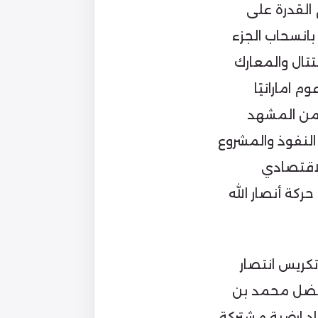
القدرة على
انسحاب الجزء
تتال والمعارك
 اماراتيًا
 من المشهد
 النفوذ والمشروع
لاقتصادي
كة أنصار الله
تكريس انتصار
 فضل محمد بن
اد ارضية مشتركة