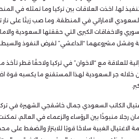
يذ لها، اخذت العلاقات بين تركيا وما تمثله في المنطقة
لسعودي الاماراتي في المنطقة. وما صب زيتًا على نار ت
سوري والاخفاقات الكبرى التي حققتها السعودية والام
ية وفشل مشروعهما “الداعشي” لفرض النفوذ والسيطرة
اتية للعلاقة مع “الاخوان” في تركيا ولاحقًا قطر تأخذ 
ن خلاله جر السعودية لهذا المستقنع ما يكسبه قوة اض
ر.
 اغتيال الكاتب السعودي جمال خاشقجي الشهيرة في ترك
رجلا منبوذًا بين الرؤساء والزعماء في العالم، تمكنت 
ة الاغتيال الغبية سلاحًا قويًا للابتزاز والضغط على م