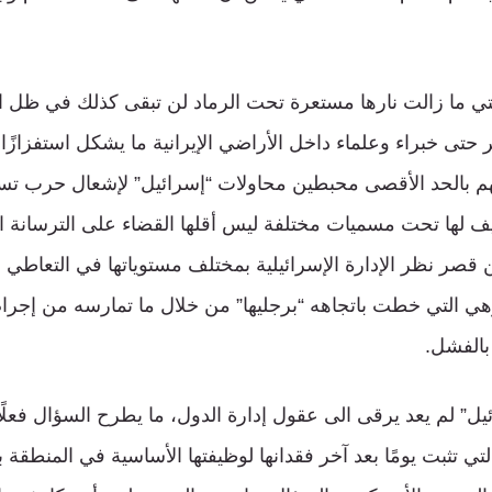
لتي ما زالت نارها مستعرة تحت الرماد لن تبقى كذلك في ظل ال
ر حتى خبراء وعلماء داخل الأراضي الإيرانية ما يشكل استفزازًا هائ
 بالحد الأقصى محبطين محاولات “إسرائيل” لإشعال حرب تست
 لها تحت مسميات مختلفة ليس أقلها القضاء على الترسانة النو
 قصر نظر الإدارة الإسرائيلية بمختلف مستوياتها في التعاطي م
 التي خطت باتجاهه “برجليها” من خلال ما تمارسه من إجرام
بالفشل.
يل” لم يعد يرقى الى عقول إدارة الدول، ما يطرح السؤال فعلً
لتي تثبت يومًا بعد آخر فقدانها لوظيفتها الأساسية في المنطقة