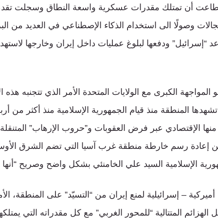
طاعت أن تمتلك مقدرات عسكرية واسعة النطاق وسجلت تقدمًا
الات وصولًا الى استخدام الذكاء الإصطناعي في العديد من الب
 “إسرائيل” ودفعها لبلوغ عمليات داخل إيران وخارجها لاستهدا
المواجهة الكبرى مع الولايات المتحدة الأمر الذي تتجنبه هذه ال
دها المنطقة منذ قيام الجمهورية الإسلامية منذ أكثر من أربعي
 منها الإقتصادي عبر فرض العقوبات و”حروب الإرهاب” المتنقلة 
من إعادة رسم خارطة منطقة غرب آسيا التي تضم الشرق الأوس
رية الإسلامية السيد علي الخامنئي بشكل واضح وصريح “أنها لن
ركية – إسرائيلية لمنع إيران من “التسيّد” على المنطقة، الأم
الهزائم المتتالية “للمحور الغربي” مع كل مقدراته التي يمتلكها