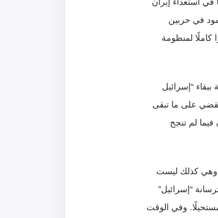
ا في استعداء إيران
صمود في حربين
ل انهيارًا كاملًا لمنظومة
 ببقاء “إسرائيل
وتقضي على ما تبقى
فيما لم تنجح
ت وهي كذلك ليست
سانة “إسرائيل”
ستحيلًا. وفي الوقت