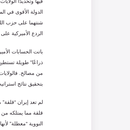
فيها وتحديدًا الولاي
الدولة الأقوى في الم
الردع الأميركية على ا
باتت الحسابات الأمير
ذراعًا” طويلة تستطيع
من مصالح. فالولايات
بتحقيق نتائج استراتيجية
لم تعد إيران “قلقة”
قلقة مما يمتلكه من
النووية “معطلة” لأنه