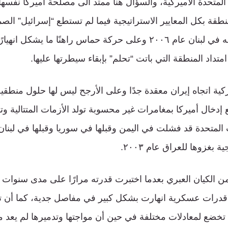
ات المتحدة الأميركية، والسؤال هنا ممتد الى مصلحة أميركا نفسه
نطقة بكل المعايير الاستراتيجية فيما لم تستطع “إسرائيل” ال
شنتهما على حزب الله في لبنان عام ٢٠٠٦ وعلى حركة حماس راهنًا ما يشك
متداد المنطقة التي باتت “تحلم” بإبقاء سيطرتها عليها.
كية اتجاه إيران معقدة جدًا وعلى الأرجح ليس لها حلول منطقية
 إدخال أميركا بمغامرات غير محسوبة تولد الأزمات المتتالية 
 المتحدة قد فشلت في اليمن وقبلها في سوريا وقبلها في لبنان 
 بغزوها للعراق عام ٢٠٠٣.
 من الكيان العبري بعدما اختبرت قدرته مرارًا على مدى سنوا
 قدرات عسكرية انهارت بشكل كبير في مفاصل جدية، كما أن تر
ا تخضع لمعادلات مختلفة في حين أن مواجتها وتدميرها لم يعد م