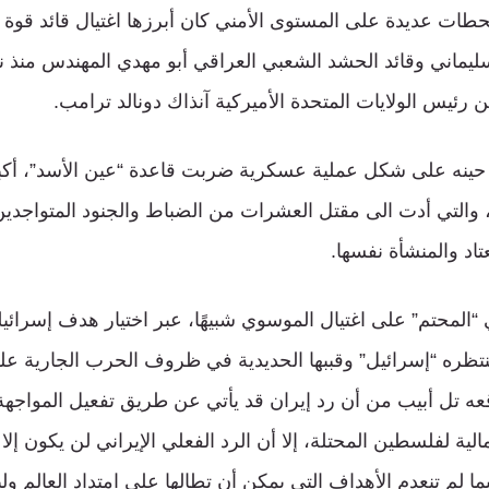
طات عديدة على المستوى الأمني كان أبرزها اغتيال قائد قو
سليماني وقائد الحشد الشعبي العراقي أبو مهدي المهندس منذ 
 رئيس الولايات المتحدة الأميركية آنذاك دونالد ترامب.
ي حينه على شكل عملية عسكرية ضربت قاعدة “عين الأسد”، أكب
، والتي أدت الى مقتل العشرات من الضباط والجنود المتواجدين
تاد والمنشأة نفسها.
ي “المحتم” على اغتيال الموسوي شبيهًا، عبر اختيار هدف إسرائ
نتظره “إسرائيل” وقببها الحديدية في ظروف الحرب الجارية ع
قعه تل أبيب من أن رد إيران قد يأتي عن طريق تفعيل المواجه
لية لفلسطين المحتلة، إلا أن الرد الفعلي الإيراني لن يكون إلا م
ا لم تنعدم الأهداف التي يمكن أن تطالها على امتداد العالم 