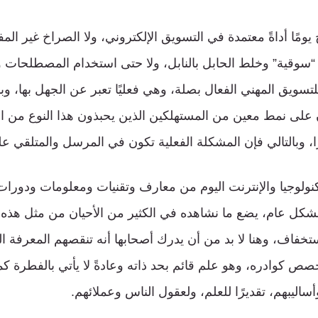
ومًا أداةً معتمدة في التسويق الإلكتروني، ولا الصراخ غير المفه
“سوقية” وخلط الحابل بالنابل، ولا حتى استخدام المصطلحات وا
تسويق المهني الفعال بصلة، وهي فعليًا تعبر عن الجهل بها، وب
 على نمط معين من المستهلكين الذين يحبذون هذا النوع من ال
ًا، وبالتالي فإن المشكلة الفعلية تكون في المرسل والمتلقي ع
تكنولوجيا والإنترنت اليوم من معارف وتقنيات ومعلومات ودورا
بشكل عام، يضع ما نشاهده في الكثير من الأحيان من مثل هذه
خفاف، وهنا لا بد من أن يدرك أصحابها أنه تنقصهم المعرفة ال
خصص كوادره، وهو علم قائم بحد ذاته وعادةً لا يأتي بالفطرة ك
ساليبهم، تقديرًا للعلم، ولعقول الناس وعملائهم.