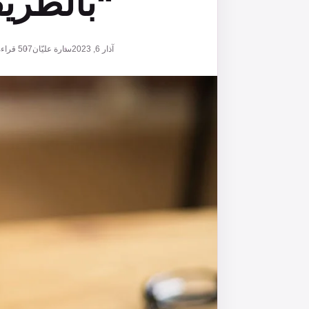
“بالطريق
آذار 6, 2023
سارة عليّان
507
قراءة