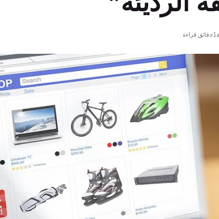
ة الرديئة”
1 دقائق قراءة