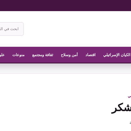
ابحث
في
موقع
الناشر
الكيان الإسرائيلي
اقتصاد
أمن وسلاح
ثقافة ومجتمع
منوعات
علو
في
شكر