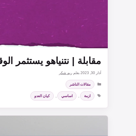
مقابلة | نتنياهو يستثمر الو
آذار 30, 2023
بقلم
ريم شكر
التصنيفات
مقالات الناشر
الوسوم
ازمة
,
اساسي
,
كيان العدو