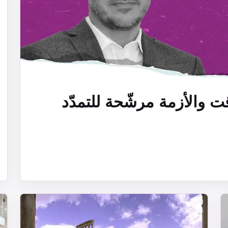
قت والأزمة مرشّحة للتمدّد