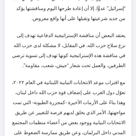
“إسرائيل” عدوًّا. إلا أن إعادة طرحها اليوم ومناقشتها يؤكد
من جديد شرعيتها وتقبلها على أنها واقع مفروض.
‏‎يعتقد البعض أن مناقشة الإستراتيجية الدفاعية تهدف إلى
نزع سلاح حزب الله. في المقابل، لا مشكلة لدى حزب الله
في مناقشة هذه الإستراتيجية كونها تهدف إلى تسوية ترضي
الطرفين، والعمل تحت شعار “جيش، شعب، مقاومة”.
‏‎مع اقتراب موعد الانتخابات النيابية اللبنانية في العام ٢٠٢٢،
تعوّل دول الغرب على إضعاف قوة حزب الله داخل لبنان،
وهذا بناءً على الأزمات الأخيرة -كمجزرة الطيونة- التي تمت
مواجهتها، الأمر الذي يخلق لديهم فرصة للتغيير عن طريق
الانتحابات النيابية ووجود بعض من أعضاء منظمات المجتمع
المدني داخل البرلمان، وعن طريق ممارسة الضغوط على