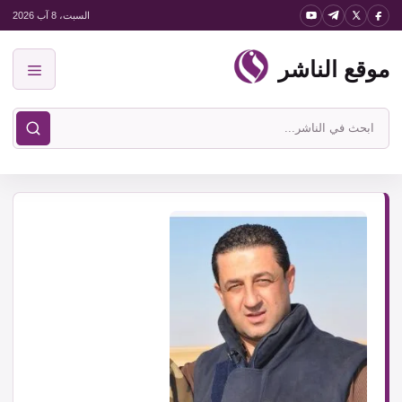
نتقل
السبت، 8 آب 2026
لى
موقع الناشر
لمحتوى
القائمة
ابحث
في
موقع
الناشر