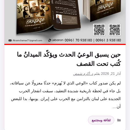
حين يسبق الوعيُ الحدث ويؤكّد الميدانُ ما
كُتب تحت القصف
آذار 21, 2026
بقلم
د. أكرم شمص
لم يكن صدور كتاب «الوعي الذي لا يُهزم» حدثًا معزولًا عن سياقاته،
بل جاء في لحظة تاريخية شديدة التعقيد، سبقت انفجار الحرب
الجديدة على لبنان بالتزامن مع الحرب على إيران. يومها، بدا للبعض
أن…
التصنيفات
ثقافة ومجتمع