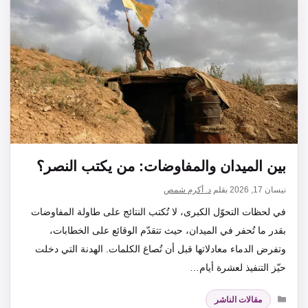
بين الميدان والمفاوضات: من يكتب النصر؟
نيسان 17, 2026
بقلم
د. أكرم شمص
في لحظات التحوّل الكبرى، لا تُكتب النتائج على طاولة المفاوضات
بقدر ما تُحفر في الميدان، حيث تتقدّم الوقائع على الخطابات،
وتفرض الدماء معادلاتها قبل أن تُصاغ الكلمات. الهدنة التي دخلت
حيّز التنفيذ لعشرة أيام…
التصنيفات
مقالات الناشر