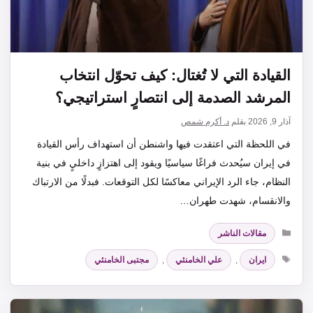
القيادة التي لا تُغتال: كيف تحوّل انتخاب
المرشد الصدمة إلى انتصارٍ استراتيجي؟
آذار 9, 2026
بقلم
د. أكرم شمص
في اللحظة التي اعتقدت فيها واشنطن أن استهداف رأس القيادة
في إيران سيُحدث فراغًا سياسيًا ويقود إلى اهتزازٍ داخليٍ في بنية
النظام، جاء الرد الإيراني معاكسًا لكل التوقعات. فبدلًا من الارتباك
والانقسام، شهدت طهران…
التصنيفات
مقالات الناشر
الوسوم
ايران
,
علي الخامنئي
,
مجتبى الخامنئي