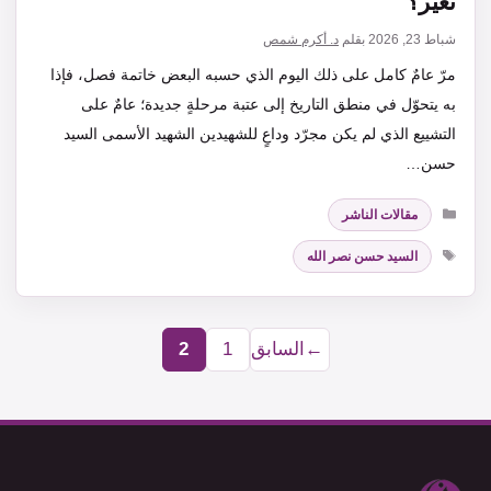
تغيّر؟
شباط 23, 2026
بقلم
د. أكرم شمص
مرّ عامٌ كامل على ذلك اليوم الذي حسبه البعض خاتمة فصل، فإذا
به يتحوّل في منطق التاريخ إلى عتبة مرحلةٍ جديدة؛ عامٌ على
التشييع الذي لم يكن مجرّد وداعٍ للشهيدين الشهيد الأسمى السيد
حسن…
التصنيفات
مقالات الناشر
الوسوم
السيد حسن نصر الله
←
السابق
1
2
Page
Page