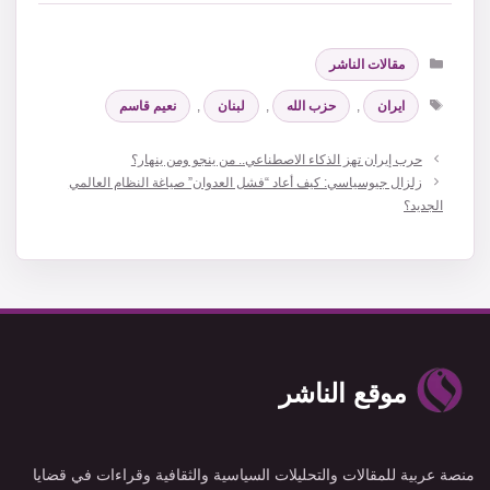
التصنيفات
مقالات الناشر
الوسوم
ايران
,
حزب الله
,
لبنان
,
نعيم قاسم
حرب إيران تهز الذكاء الاصطناعي.. من ينجو ومن ينهار؟
زلزال جيوسياسي: كيف أعاد “فشل العدوان” صياغة النظام العالمي
الجديد؟
موقع الناشر
منصة عربية للمقالات والتحليلات السياسية والثقافية وقراءات في قضايا