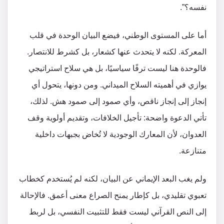
نفسه؟”.
أما على المستوى الوطني، فيضع البيان الوحدة في قلب
المعركة. لكنه لا يتحدث عنها كشعار، بل كشرط للانتصار.
فالوحدة هنا ليست ترفًا سياسيًا، بل هي سلاح استراتيجي
يوازي في أهميته السلاح الميداني. ومن دونها، يتحول أي
إنجاز إلى إنجاز ناقص، وأي صمود إلى صمود هش. لذلك،
تأتي الدعوة واضحة: تأجيل الخلافات، وتقديم أولوية وقف
العدوان، لأن المعارك الوجودية لا تُخاض بجبهات داخلية
متنازعة.
ولم يغب البعد الإيماني عن البيان، لكنه لم يُستخدم كخطاب
تعبوي تقليدي، بل كإطار يمنح الصراع معنى أعمق. فالإحالة
إلى النص القرآني ليست فقط للتثبيت النفسي، بل لربط