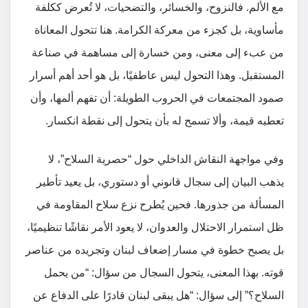
مع الألم. فالنزوح، والخسائر، والتضحيات، لا تُعرض ككلفة
مأساوية، بل كجزء من معركة الكرامة. هنا تتحول المعاناة
من عبء إلى معنى، ومن خسارة إلى مساهمة في صناعة
المستقبل. وهذا التحول ليس عاطفيًا، بل هو أحد أهم أسرار
صمود المجتمعات في الحروب الطويلة: أن تفهم ألمها، وأن
تعطيه قيمة، وألا تسمح له بأن يتحول إلى نقطة انكسار.
وفي مواجهة النقاش الداخلي حول “حصرية السلاح”، لا
يذهب البيان إلى سجال قانوني أو دستوري، بل يعيد تأطير
المسألة من جذورها. فحين يُطرح نزع سلاح المقاومة في
ظل استمرار الاحتلال والعدوان، لا يعود الأمر نقاشًا تنظيميًا،
بل يصبح خطوة في مسار إضعاف لبنان وتجريده من عناصر
قوته. بهذا المعنى، يتحول السجال من سؤال: “من يحمل
السلاح؟” إلى سؤال: “هل يبقى لبنان قادرًا على الدفاع عن