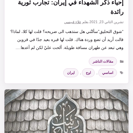
إحياء ذكر الشهداء في إيران: تجارب ثورية
رائدة
تشرين الثاني 23, 2021
بقلم
علاء قبيسي
“شوق التحليق”سألتْني هل ستذهب الى ضريحه؟ قلت لها كلا، لماذا؟
قالت أريد أن تضع وردة هناك. قلت لها قبره بعيد جدًا في قزوين
وهي تبعد عن طهران مسافة طويلة. ألحت عليّ لكن لم أعدها.…
التصنيفات
مقالات الناشر
الوسوم
اساسي
,
اوج
,
ايران