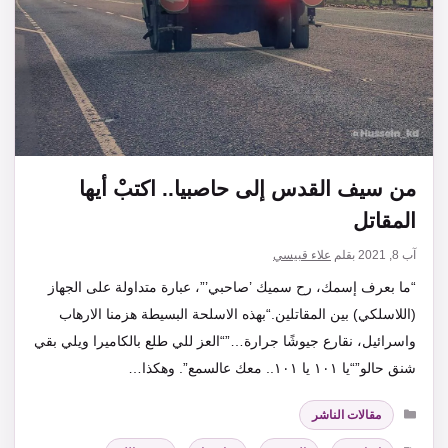
من سيف القدس إلى حاصبيا.. اكتبْ أيها
المقاتل
آب 8, 2021
بقلم
علاء قبيسي
“ما بعرف إسمك، رح سميك ’صاحبي’”، عبارة متداولة على الجهاز
(اللاسلكي) بين المقاتلين.“بهذه الاسلحة البسيطة هزمنا الارهاب
واسرائيل، نقارع جيوشًا جرارة…”“العز للي طلع بالكاميرا ويلي بقي
شنق حالو”“يا ١٠١ يا ١٠١.. معك عالسمع”. وهكذا…
التصنيفات
مقالات الناشر
الوسوم