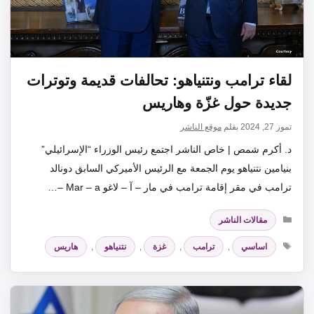
لقاء ترامب ونتنياهو: تحالفات قديمة وتوترات
جديدة حول غزّة وهاريس
تموز 27, 2024
بقلم
موقع الناشر
د. أكرم شمص | خاص الناشر اجتمع رئيس الوزراء “الإسرائيلي”
بنيامين نتنياهو يوم الجمعة مع الرئيس الأميركي السابق دونالد
ترامب في مقر إقامة ترامب في مار – آ – لاغو Mar – a –…
التصنيفات
مقالات الناشر
الوسوم
اساسي
,
ترامب
,
غزة
,
نتنياهو
,
هاريس