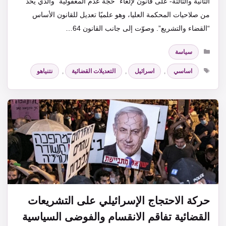
الثانية والثالثة- على قانون لإلغاء “حجة عدم المعقولية” والذي يحد
من صلاحيات المحكمة العليا، وهو علميًا تعديل للقانون الأساس
“القضاء والتشريع”. وصوّت إلى جانب القانون 64…
التصنيفات
سياسة
الوسوم
اساسي
,
اسرائيل
,
التعديلات القضائية
,
نتنياهو
حركة الاحتجاج الإسرائيلي على التشريعات
القضائية تفاقم الانقسام والفوضى السياسية