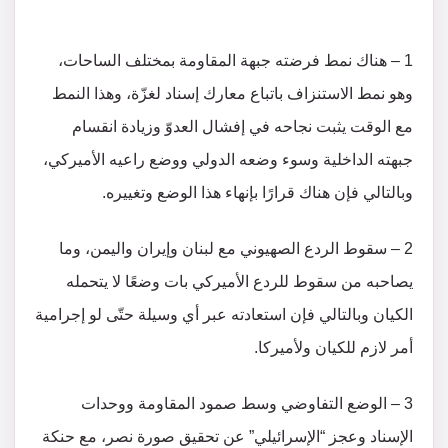
1 – هناك نمط فرضته جبهة المقاومة بمختلف الساحات،
وهو نمط الاستنزاف باتباع معارك إسناد لغزّة، وهذا النمط
مع الوقت يثبت نجاحه في إفشال العدوّ وزيادة انقسام
جبهته الداخلية وسوء وضعه الدولي ووضع راعيه الأميركي،
وبالتالي فإن هناك قرارًا بإنهاء هذا الوضع وتغييره.
2 – سقوط الردع الصهيوني مع لبنان وإيران واليمن، وما
يصاحبه من سقوط للردع الأميركي بات وضعًا لا يتحمله
الكيان وبالتالي فإن استعادته عبر أي وسيلة حتّى لو إجرامية
أمر لازم للكيان ولأميركا.
3 – الوضع التفاوضي وسط صمود المقاومة ووحدات
الإسناد وعجز “الإسرائيلي” عن تحقيق صورة نصر، مع حنكة