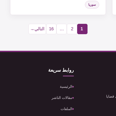
سوريا
1
2
…
16
التالي
→
Page
Page
Page
روابط سريعة
الرئيسية
 قضايا
مقالات الناشر
الملفات