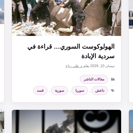
الهولوكوست السوري… قراءة في
سردية الإبادة
نيسان 10, 2026
بقلم
د. علي رباح
التصنيفات
مقالات الناشر
الوسوم
داعش
,
سوريا
,
سورية
,
قسد