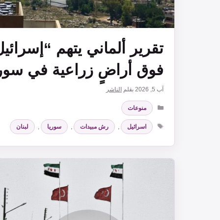
تقرير ألماني يتهم “إسرائي
فوق أراضٍ زراعية في سوري
آب 5, 2026
بقلم
الناشر
التصنيفات
منوعات
الوسوم
اسرائيل
,
رش مبيدات
,
سوريا
,
لبنان