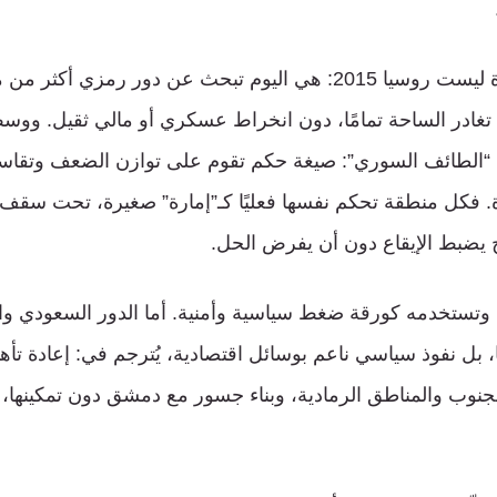
غير أن روسيا الجديدة ليست روسيا 2015: هي اليوم تبحث عن دور رمز
م تغادر الساحة تمامًا، دون انخراط عسكري أو مالي ثقيل. ووسط
مح “الطائف السوري”: صيغة حكم تقوم على توازن الضعف وتقاسم 
ة. فكل منطقة تحكم نفسها فعليًا كـ”إمارة” صغيرة، تحت سقف 
ج يضبط الإيقاع دون أن يفرض الحل.
وتستخدمه كورقة ضغط سياسية وأمنية. أما الدور السعودي وا
، بل نفوذ سياسي ناعم بوسائل اقتصادية، يُترجم في: إعادة تأهيل
نوب والمناطق الرمادية، وبناء جسور مع دمشق دون تمكينها،