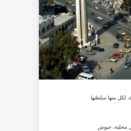
، لكل منها سلطتها
ل محلية، جيوش