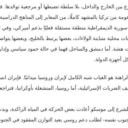
ع بين الخارج والداخل، بلا سلطة تضبطها أو مرجعية توحّدها. 
مة من تركيا بالمشهد كاملًا، من المعابر إلى المناهج الدراسي
ورية الديمقراطية منطقة مستقلة فعليًا بدعم أميركي، وفي ا
 محلية متباينة الولاءات، بعضها يرتبط بالخليج، وبعضها يتوا
شة. أما دمشق والساحل فهما في حالة خمود سياسي وإداري
ل أجهزة الدولة.
راهنة هو الغياب شبه الكامل لإيران وروسيا ميدانيًا. فإيران انس
 الضربات الإسرائيلية، أما روسيا، المنشغلة بأوكرانيا، فترا
 للشرع إلى موسكو أعادت بعض الحركة في المياه الراكدة، وب
وب نفسه- لطلب دعم روسي يعيد التوازن المفقود في الجنوب، 