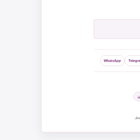
WhatsApp
Telegr
ن
ية.