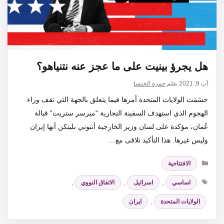
هل يجرؤ بينيت على ما عجز عنه نتنياهو؟
آب 9, 2021
بقلم
حمزة الخنسا
حسَمَت الولايات المتحدة أمرها فيما يتعلق بالجهة التي تقف وراء
الهجوم الذي استهدف السفينة التجارية “ميرسر ستريت” قبالة
عُمان، مؤكدة على لسان وزير الخارجية أنتوني بلينكن أنها إيران
وليس غيرها. هذا التأكيد تلاقى مع…
التصنيفات
الافتتاحية
الوسوم
اساسي
,
اسرائيل
,
الاتفاق النووي
,
الولايات المتحدة
,
ايران