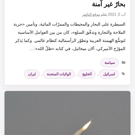
بحارٌ غير آمنة
آب 5, 2021
بقلم
موقع الناشر
السيطرة على البحار والمحيطات والممرّات المائية، وتأمين «حرية
الملاحة والتجارة وتدفّق السلع»، كان من بين العوامل الأساسية
لتوسُّع الهيمنة الغربية وتطوّر الرأسمالية كنظام عالمي. وكما يَذكر
المؤرّخ الأميركي، آلان ميخائيل، في كتابه «ظلّ الله»:…
التصنيفات
سياسة
الوسوم
اسرائيل
,
الخليج
,
الولايات المتحدة
,
ايران