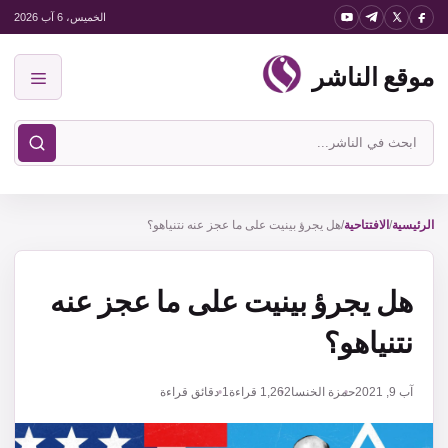
نتقل
الخميس، 6 آب 2026
لى
موقع الناشر
لمحتوى
القائمة
ابحث
في
موقع
الناشر
الرئيسية
/
الافتتاحية
/
هل يجرؤ بينيت على ما عجز عنه نتنياهو؟
هل يجرؤ بينيت على ما عجز عنه
نتنياهو؟
آب 9, 2021
حمزة الخنسا
1,262
قراءة
1 دقائق قراءة