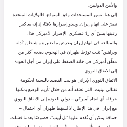
والأمن الدوليين.
إلى هنا، تسير المستجدات وفق المتوقع. فالولايات المتحدة
تصرّ على اتهام إيران. ويبدو إصرارها لافتًا، إذ إنه يعاكس
رغبتها بشنّ أي ردّ عسكري. الإصرار الأميركي هذا،
والمبالغة في اتهام إيران وعرض ما تعتبره واشنطن “أدلة
وبراهين” تثبت تورّط طهران في الهجوم، يضعه أكثر من
معلّق أميركي في خانة الضغط على إيران من أجل العودة
إلى الاتفاق النووي.
الاتفاق النووي الإيراني هو بيت القصيد بالنسبة لحكومة
نفتالي بينيت، التي تعتقد أنه من خلال تأزيم الوضع يمكنها
عرقلة أي اتجاه أميركي – دولي للعودة إلى الاتفاق النووي
مع إيران. في هذا الإطار، لا تُسقِط طهران أي احتمال –
حماقة يمكن أن تُقدم عليها “تل أبيب”، خصوصًا بعدما فشلت
مساعيها في تأليب مجلس الأمن الدولي ضد طهران ودفعه