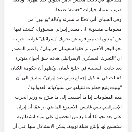
صوب اعتماد خيارات “خشنة” ضدها.
وفي السياق، أتى لافتًا ما نشرته وكالة “يو نيوز” من
معلومات منسوبة الى مصدر إيـراني مسـؤول، كشف فيها
عن “معلومات متوافرة عن تحريك “إسرائيل” غواصة حربية
نحو البحر الأحمر، ترافقها سفينتان حربيتان”. واعتبر المصدر
أن “التحرك العسكري الإسرائيلي هدفه خلق أجواء متوترة
بعد حادث السفينة في خليج عُمان، ويُظهر أن حكومة الكيان
فشلت في تشكيل إجماع دولي ضد إيران”، مشيرًا الى أن
“بينيت يتبع خطوات نتنياهو في سلوكياته العدوانية”.
هذه المعلومات إذا ما أضيفت إلى ما صرّح به وزير الحرب
الإسرائيلي بيني غانتس، الأسبوع الماضي، زاعمًا أن إيران
على بعد نحو 10 أسابيع من الحصول على مواد انشطارية
ستسمح لها بإنتاج قنبلة نووية، يمكن الاستدلال منها على أن