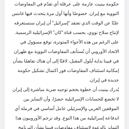
حكومة بينيت عازمة على عرقلة أي تقدّم في المفاوضات
النووية مع إيران. خصوصًا وأنها أول مرة يتحدث فيها غانتس
علنًا عن الوقت الذي تعتقد “إسرائيل” أن إيران ستستغرقه
لإنتاج سلاح نووي، بحسب قناة “كان” الإسرائيلية الرسمية.
على الرغم من هذه الأجواء المتوترة، توقع مسؤول في
الاتحاد الأوروبي أن تُستأنف المفاوضات النووية مع طهران
في فيينا بداية أيلول المقبل، لافتًا إلى أن هناك تفاهمًا بشأن
إمكانية استئناف المفاوضات فور اكتمال تشكيل حكومة
جديدة في إيران.
يُدرك بينيت أن خطوة بحجم توجيه ضربة مباشرة إلى إيران
لا تخضع للحسابات الإسرائيلية حصرًا، وأن التمايز بين
الموقفين الغربي والإسرئيلي عامل أساسي في فرملة أي
اندفاعة إسرائيلية من هذا النوع. وقد ترجم الأوروبيون هذا
التمايز بالدعوة لاستئناف مفاوضات فيينا بشأن البرنامج