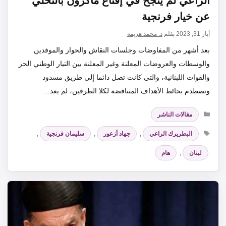
الراعي لم ينجح في إقناع ماكرون بالتخلي
عن خيار فرنجية
أيار 31, 2023
بقلم
د. محمد هزيمة
بعد أشهر من المفاوضات وجلسات النقاش والحوار والموفدين
والوسطات والعروضات المعلنة وغير المعلنة بين التيار الوطني الحر
والقوات اللبنانية، والتي كانت تصل دائما إلى طريق مسدود
وتصطدم بحائط الأهداف المتناقضة لكلا الطرفين، لم يعد…
التصنيفات
مقالات الناشر
الوسوم
البطريرك الراعي
,
جهاد أزعور
,
سليمان فرنجية
,
لبنان
,
هام