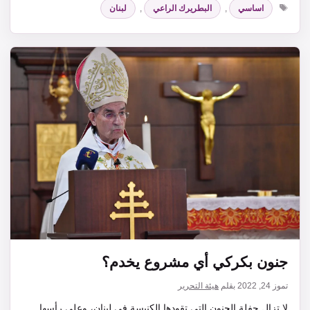
الوسوم
اساسي
,
البطريرك الراعي
,
لبنان
جنون بكركي أي مشروع يخدم؟
تموز 24, 2022
بقلم
هيئة التحرير
لا تزال حفلة الجنون التي تقودها الكنيسة في لبنان، وعلى رأسها